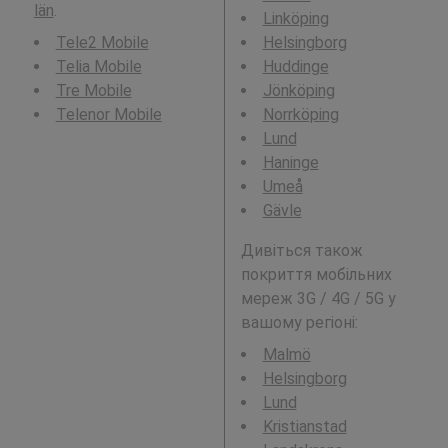
län
.
Linköping
Tele2 Mobile
Helsingborg
Telia Mobile
Huddinge
Tre Mobile
Jönköping
Telenor Mobile
Norrköping
Lund
Haninge
Umeå
Gävle
Дивіться також
покриття мобільних
мереж 3G / 4G / 5G у
вашому регіоні:
Malmö
Helsingborg
Lund
Kristianstad