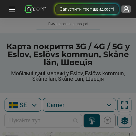
Запустити тест швидкості
Вимірювання в процесі
Карта покриття 3G / 4G / 5G у
Eslov, Eslövs kommun, Skåne
län, Швеція
Мобільні дані мережі у Eslov, Eslövs kommun,
Skåne län, Skåne Län, Швеція
SE