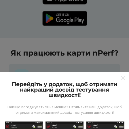
Як працюють карти nPerf?
Перейдіть у додаток, щоб отримати
найкращий досвід тестування
Звідки беруться дані?
швидкості!
Дані збираються з тестів, проведених
Навіщо погоджуватися на менше? Отримайте наш додаток, щоб
користувачами програми nPerf. Це випробування,
отримати максимальний досвід тестування швидкості!
проведені в реальних умовах, безпосередньо в
польових умовах. Якщо ви теж хочете долучитися,