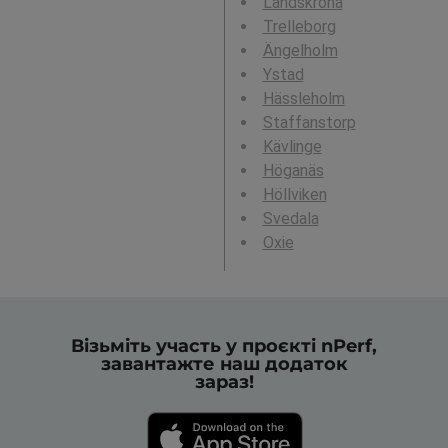
Landskrona
Trelleborg
Ängelholm
Ystad
Hässleholm
Staffanstorp
Kävlinge
Höganäs
Höllviken
Svedala
Oxie
Візьміть участь у проєкті nPerf,
завантажте наш додаток
зараз!