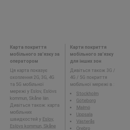
Карта покриття
Карти покриття
мобільного зв’язку за
мобільного зв’язку
оператором
для інших зон
Ця карта показує
Дивіться також 3G /
охоплення 2G, 3G, 4G
4G / 5G покриття
та 5G мобільної
мобільної мережі в
:
мережі у Eslov, Eslövs
Stockholm
kommun, Skåne län.
Göteborg
Дивіться також: карта
Malmö
мобільних
Uppsala
швидкостей у
Eslov,
Västerås
Eslövs kommun, Skåne
Örebro