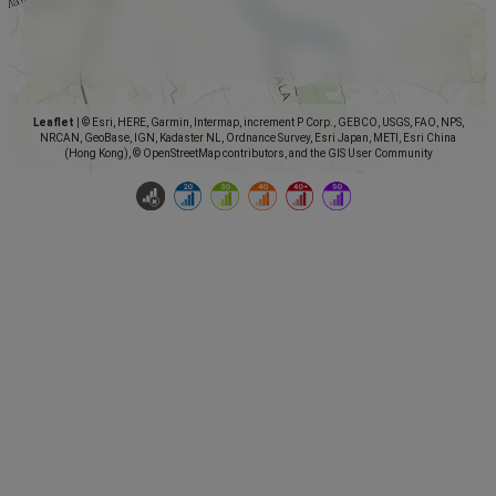
Leaflet
|
© Esri, HERE, Garmin, Intermap, increment P Corp., GEBCO, USGS, FAO, NPS,
NRCAN, GeoBase, IGN, Kadaster NL, Ordnance Survey, Esri Japan, METI, Esri China
(Hong Kong), © OpenStreetMap contributors, and the GIS User Community