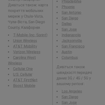
Philadelphia
Дивіться також: карта
Phoenix
покриття мобільних
San Antonio
мереж у Chula-Vista,
San Diego
Чула-Віста, San Diego
Dallas
County, Каліфорнія.
San Jose
T-Mobile (inc. Sprint)
Indianapolis
Union Wireless
Jacksonville
AT&T Mobility
San Francisco
Verizon Wireless
Austin
Carolina West
Columbus
Wireless
Дивіться також
Cellular One
швидкості передачі
U.S. Cellular
даних 3G / 4G / 5G у
AT&T FirstNet
вашому регіоні :
Boost Mobile
Los Angeles
San Diego
San Jose