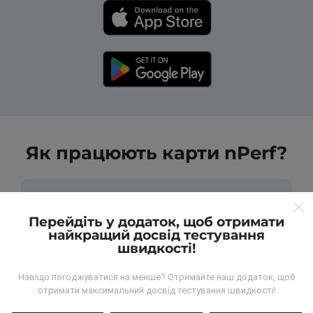
Як працюють карти nPerf?
Перейдіть у додаток, щоб отримати
найкращий досвід тестування
швидкості!
Звідки беруться дані?
Навіщо погоджуватися на менше? Отримайте наш додаток, щоб
Дані збираються з тестів, проведених
отримати максимальний досвід тестування швидкості!
користувачами програми nPerf. Це випробування,
проведені в реальних умовах, безпосередньо в