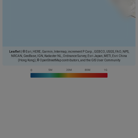
Leaflet
|
© Esri, HERE, Garmin, Intermap, increment P Corp., GEBCO, USGS, FAO, NPS,
NRCAN, GeoBase, IGN, Kadaster NL, Ordnance Survey, Esri Japan, METI, Esri China
(Hong Kong), © OpenStreetMap contributors, and the GIS User Community