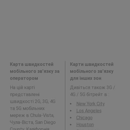
Карта швидкостей
Карти швидкостей
мобільного зв’язку за
мобільного зв’язку
оператором
для інших зон
На цій карті
Дивіться також 3G /
представлені
4G / 5G бітрейт в
:
швидкості 2G, 3G, 4G
New York City
та 5G мобільних
Los Angeles
мереж в Chula-Vista,
Chicago
Чула-Віста, San Diego
Houston
County, Каліфорнія.