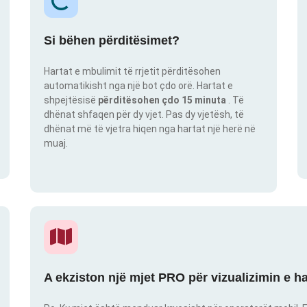
Si bëhen përditësimet?
Hartat e mbulimit të rrjetit përditësohen
automatikisht nga një bot çdo orë. Hartat e
shpejtësisë
përditësohen çdo 15 minuta
. Të
dhënat shfaqen për dy vjet. Pas dy vjetësh, të
dhënat më të vjetra hiqen nga hartat një herë në
muaj.
A ekziston një mjet PRO për vizualizimin e h