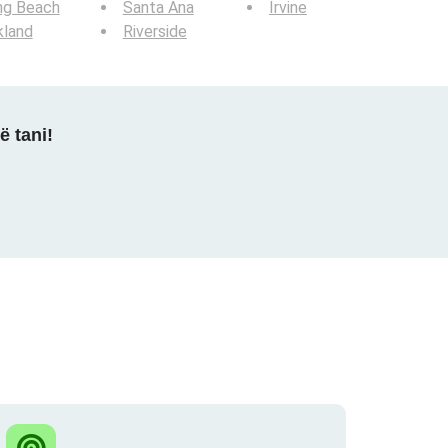
ng Beach
Santa Ana
Irvine
kland
Riverside
ë tani!