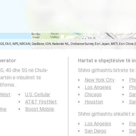
SGS, FAO, NPS, NRCAN, GeoBase, IGN, Kadaster NL, Ordnance Survey, Esri Japan, METI, Esri China 
operator
Hartat e shpejtësive të in
3G, 4G dhe 5G në Chula-
Shihni gjithashtu bitrate t
 hartën e mbulimit të
New York City
Phi
fornia .
Los Angeles
Ph
 West
U.S. Cellular
Chicago
San
AT&T FirstNet
Houston
Sa
 One
Boost Mobile
Shihni gjithashtu shkallët e 
Los Angeles
Fr
San Diego
Sa