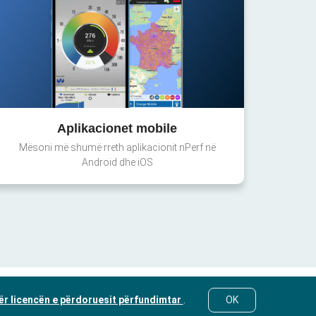
Aplikacionet mobile
Mësoni më shumë rreth aplikacionit nPerf në
Android dhe iOS
ër licencën e përdoruesit përfundimtar
.
OK