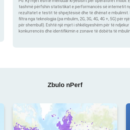
Po. Ky mjet është menduar kryesisht për operatorët mobil. E
tashmë përfshin statistikat e performancës së internetit nga
rezultatet e testit të shpejtësisë dhe të dhënat e mbulimit
filtra nga teknologjia (pa mbulim, 2G, 3G, 4G, 4G +, 5G) për 
për shembull). Eshtë një mjet i shkëlqyeshëm për të ndjekur 
konkurrencës dhe identifikimin e zonave të dobëta të mbulimit
Zbulo nPerf