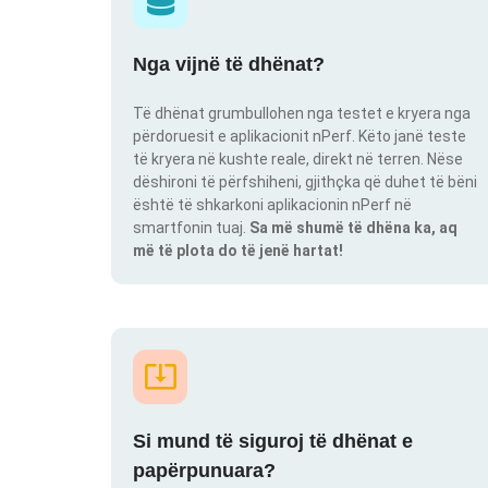
Nga vijnë të dhënat?
Të dhënat grumbullohen nga testet e kryera nga
përdoruesit e aplikacionit nPerf. Këto janë teste
të kryera në kushte reale, direkt në terren. Nëse
dëshironi të përfshiheni, gjithçka që duhet të bëni
është të shkarkoni aplikacionin nPerf në
smartfonin tuaj.
Sa më shumë të dhëna ka, aq
më të plota do të jenë hartat!
Si mund të siguroj të dhënat e
papërpunuara?