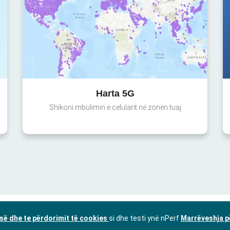
Harta 5G
Shikoni mbulimin e celularit në zonën tuaj
isë dhe te përdorimit të cookies
si dhe testi ynë nPerf
Marrëveshja p