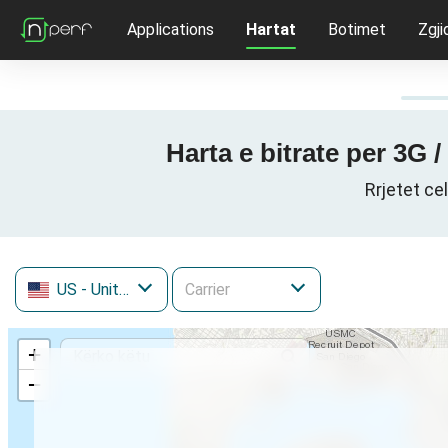
Applications
Hartat
Botimet
Zgji
Harta e bitrate per 3G 
Rrjetet ce
US
- United States
+
−