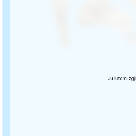
Ju lutemi zgj