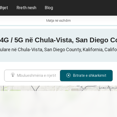
dhjet
Rreth nesh
Blog
Matja në vazhdim
/ 4G / 5G në Chula-Vista, San Diego 
lulare në Chula-Vista, San Diego County, Kalifornia, Calif
Mbulueshmëria e rrjetit
Bitrate e shkarkimit