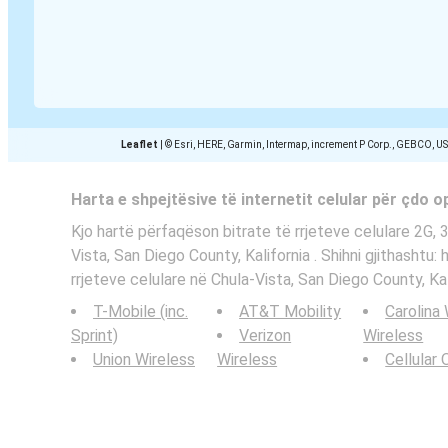
Leaflet
|
© Esri, HERE, Garmin, Intermap, increment P Corp., GEBCO, U
Harta e shpejtësive të internetit celular për çdo 
Kjo hartë përfaqëson bitrate të rrjeteve celulare 2G, 
Vista, San Diego County, Kalifornia . Shihni gjithashtu:
rrjeteve celulare në Chula-Vista, San Diego County, Kali
T-Mobile (inc.
AT&T Mobility
Carolina
Sprint)
Verizon
Wireless
Union Wireless
Wireless
Cellular