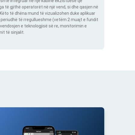
shtë integruar në një kabinë ekzistuese që
 të gjithë operatorët në një vend, si dhe qasjen në
. Këto të dhëna mund të vizualizohen duke aplikuar
një periudhë të rregullueshme (vetëm 2 muajt e fundit
vendosjen e teknologjisë së re, monitorimin e
 të sinjalit.