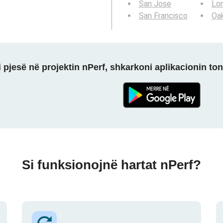
San Jose
Lo
San Francisco
Oa
 pjesë në projektin nPerf, shkarkoni aplikacionin ton
Si funksionojnë hartat nPerf?