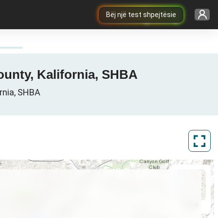
Bëj një test shpejtësie
County, Kalifornia, SHBA
ornia, SHBA
ArcGIS