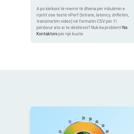
A po kërkoni të merrni të dhëna për mbulimin e
rrjetit ose teste nPerf (bitrate, latency, shfletim,
transmetim video) në formatin CSV për t'i
përdorur ato si te dëshironi? Nuk ka problem!
Na
Kontaktoni
për një kuote.