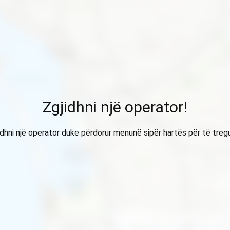
Zgjidhni një operator!
idhni një operator duke përdorur menunë sipër hartës për të treg