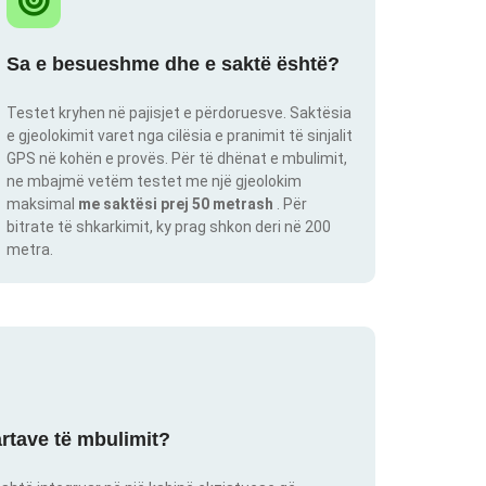
Sa e besueshme dhe e saktë është?
Testet kryhen në pajisjet e përdoruesve. Saktësia
e gjeolokimit varet nga cilësia e pranimit të sinjalit
GPS në kohën e provës. Për të dhënat e mbulimit,
ne mbajmë vetëm testet me një gjeolokim
maksimal
me saktësi prej 50 metrash
. Për
bitrate të shkarkimit, ky prag shkon deri në 200
metra.
artave të mbulimit?