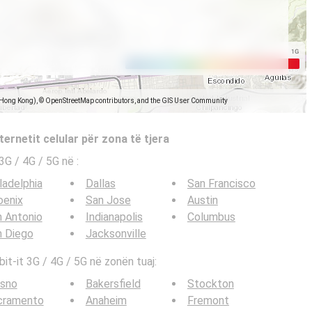
(Hong Kong), © OpenStreetMap contributors, and the GIS User Community
ternetit celular për zona të tjera
e 3G / 4G / 5G në
:
ladelphia
Dallas
San Francisco
oenix
San Jose
Austin
 Antonio
Indianapolis
Columbus
n Diego
Jacksonville
bit-it 3G / 4G / 5G në zonën tuaj:
esno
Bakersfield
Stockton
cramento
Anaheim
Fremont