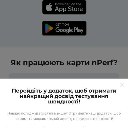
Як працюють карти nPerf?
Перейдіть у додаток, щоб отримати
найкращий досвід тестування
швидкості!
Звідки беруться дані?
Навіщо погоджуватися на менше? Отримайте наш додаток, щоб
Дані збираються з тестів, проведених
отримати максимальний досвід тестування швидкості!
користувачами програми nPerf. Це випробування,
проведені в реальних умовах, безпосередньо в