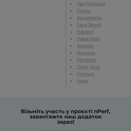
San Francisco
Fresno
Sacramento
Long Beach
Oakland
Bakersfield
Anaheim
Riverside
Stockton
Chula Vista
Fremont
Irvine
Візьміть участь у проєкті nPerf,
завантажте наш додаток
зараз!