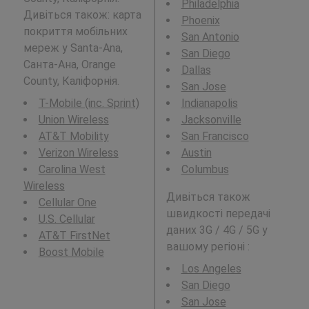
Philadelphia
Дивіться також: карта
Phoenix
покриття мобільних
San Antonio
мереж у Santa-Ana,
San Diego
Санта-Ана, Orange
Dallas
County, Каліфорнія.
San Jose
T-Mobile (inc. Sprint)
Indianapolis
Union Wireless
Jacksonville
AT&T Mobility
San Francisco
Verizon Wireless
Austin
Carolina West
Columbus
Wireless
Дивіться також
Cellular One
швидкості передачі
U.S. Cellular
даних 3G / 4G / 5G у
AT&T FirstNet
вашому регіоні :
Boost Mobile
Los Angeles
San Diego
San Jose