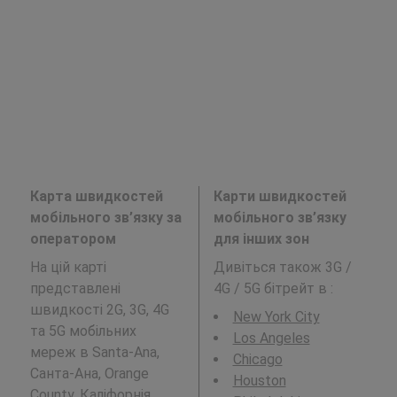
Карта швидкостей
Карти швидкостей
мобільного зв’язку за
мобільного зв’язку
оператором
для інших зон
На цій карті
Дивіться також 3G /
представлені
4G / 5G бітрейт в
:
швидкості 2G, 3G, 4G
New York City
та 5G мобільних
Los Angeles
мереж в Santa-Ana,
Chicago
Санта-Ана, Orange
Houston
County, Каліфорнія.