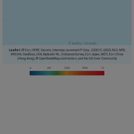
Leaflet
|
© Esri, HERE, Garmin, Intermap, increment P Corp., GEBCO, USGS, FAO, NPS,
NRCAN, GeoBase, IGN, Kadaster NL, Ordnance Survey, Esri Japan, METI, Esri China
(Hong Kong), © OpenStreetMap contributors, and the GIS User Community