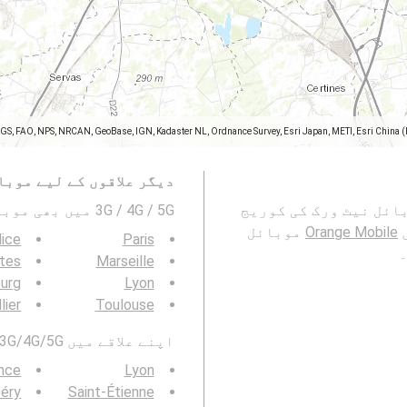
SGS, FAO, NPS, NRCAN, GeoBase, IGN, Kadaster NL, Ordnance Survey, Esri Japan, METI, Esri China 
دیگر علاقوں کے لیے موبا
یں Orange Mobile 2G، 3G، 4G اور 5G موبائل نیٹ ورک کی کوریج
3G / 4G / 5G میں بھی موبائیل نیٹورک کوریج دیکھیں۔ :
Orange Mobile
موبائل
ice
Paris
۔
tes
Marseille
urg
Lyon
lier
Toulouse
اپنے علاقے میں 3G/4G/5G موبائل نیٹ ورک کوریج بھی دیکھیں:
nce
Lyon
éry
Saint-Étienne