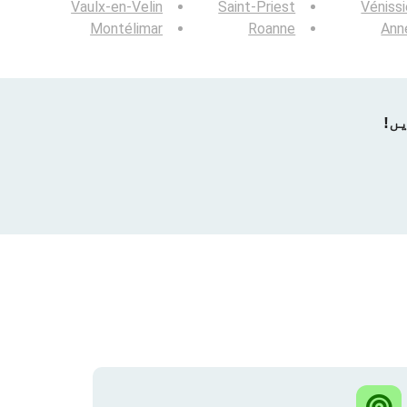
Vaulx-en-Velin
Saint-Priest
Véniss
Montélimar
Roanne
Ann