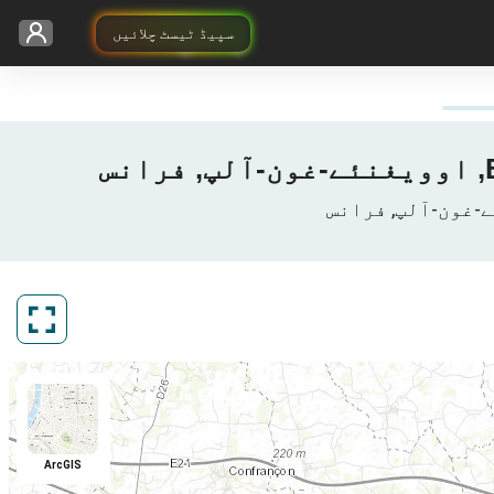
سپیڈ ٹیسٹ چلائیں
ArcGIS