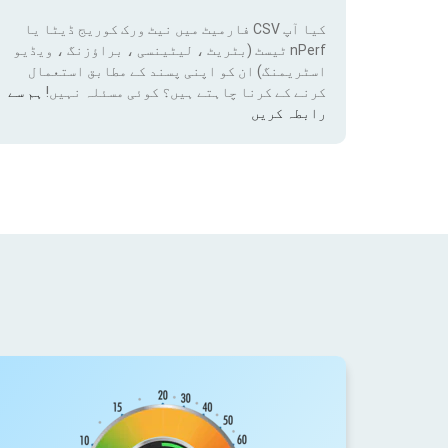
کیا آپ CSV فارمیٹ میں نیٹ ورک کوریج ڈیٹا یا
nPerf ٹیسٹ (بٹریٹ ، لیٹینسی ، براؤزنگ ، ویڈیو
اسٹریمنگ) ان کو اپنی پسند کے مطابق استعمال
کرنے کے کرنا چاہتے ہیں؟ کوئی مسئلہ نہیں!
ہم سے
رابطہ کریں