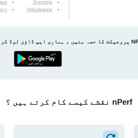
ieux
Grenoble
ecy
Villeurbanne
ماری ایپ ڈاؤن لوڈ کریں!
nPerf نقشے کیسے کام کرتے ہیں ؟