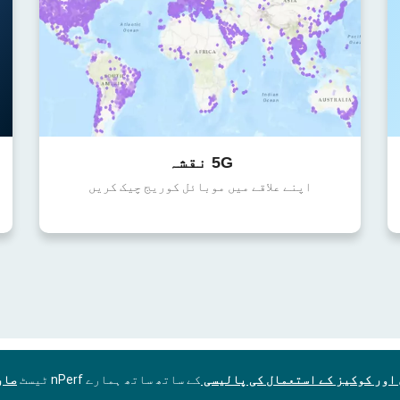
5G نقشہ
اپنے علاقے میں موبائل کوریج چیک کریں
اور کوکیز کے استعمال کی پالیسی
کے ساتھ ساتھ ہمارے nPerf ٹیسٹ
صار