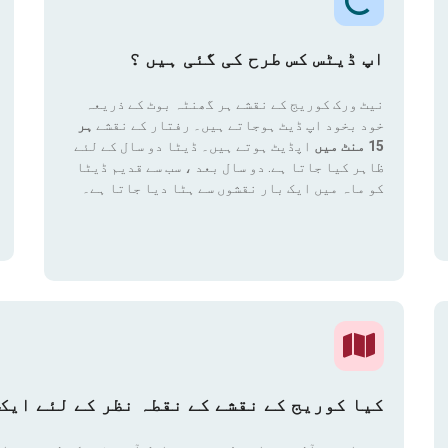
اپ ڈیٹس کس طرح کی گئی ہیں ؟
نیٹ ورک کوریج کے نقشے ہر گھنٹہ بوٹ کے ذریعہ
خود بخود اپ ڈیٹ ہوجاتے ہیں۔ رفتار کے نقشے
ہر
15 منٹ میں
اپڈیٹ ہوتے ہیں۔ ڈیٹا دو سال کے لئے
ظاہر کیا جاتا ہے. دو سال بعد ، سب سے قدیم ڈیٹا
کو ماہ میں ایک بار نقشوں سے ہٹا دیا جاتا ہے۔
کیا کوریج کے نقشے کے نقطہ نظر کے لئے ایک 