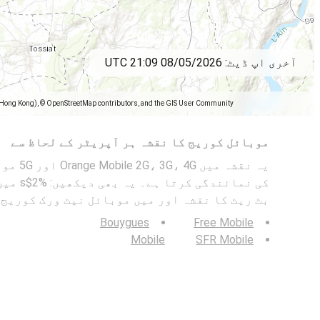
آخری اپ ڈیٹ:
08/05/2026 21:09 UTC
(Hong Kong), © OpenStreetMap contributors, and the GIS User Community
موبائل کوریج کا نقشہ ہر آپریٹر کے لحاظ سے
یہ نقشہ م
کی نمائندگی کرتا ہے۔ یہ بھی دیکھیں: %2$s میں
بٹ ریٹ کا نقشہ اور میں موبائل نیٹ ورک کوریج
Bouygues
Free Mobile
Mobile
SFR Mobile