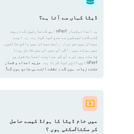
ڈیٹا کہاں سے آتا ہے؟
یہ اعدادوشمار nPerf ایپ کے صارفین کے ذریعہ
کئے گئے ٹیسٹوں سے جمع کیا گیا ہے۔ یہ ایسے
میدان ہیں جو براہ راست میدان میں واقع حالتوں
میں ہوتے ہیں۔ اگر آپ بھی اس میں شامل ہونا
چاہتے ہیں تو ، آپ کو بس اپنے اسمارٹ فون پر
nPerf ایپ ڈاؤن لوڈ کرنا ہے۔
مزید اعداد و شمار
جتنے زیادہ ہوں گے ، نقشے اتنے ہی جامع ہوں گے!
میں خام ڈیٹا کا ہولڈ کیسے حاصل
کر سکتا/سکتی ہوں ؟