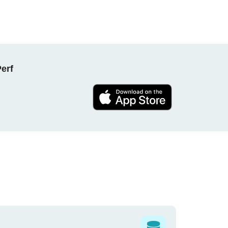
NPerf پروجیکٹ کا حصہ بنیں ، ہ