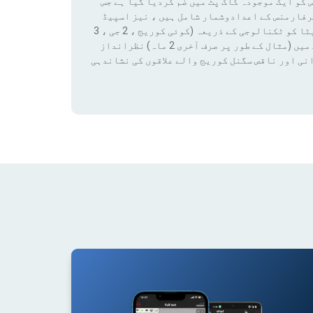
 کو ایک موجودہ کاک پٹ میں ضم کردیا گیا ہے جس
رفارمنس کے اعدادوشمار شامل ہیں ، نیز اسپیڈ
ٹیسٹ کے نتائج اور کوریج ڈیٹا تک رسائی بھی شامل ہے۔ ان ڈیٹا کو ٹکنالوجی کے ذریعہ (کوئی کوریج ، 2 جی ، 3
جی ، 4 جی ، 4 جی + ، 5 جی) فلٹر لگانے سے کسی قابل ترتیب مدت میں (مثال کے طور پر صرف آخری 2 ماہ) نظرانداز
نی اور ناقص سگنل کوریج والے علاقوں کی نشاندہی