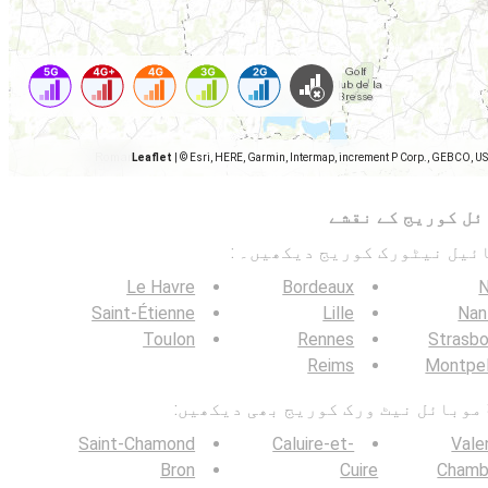
Leaflet
|
© Esri, HERE, Garmin, Intermap, increment P Corp., GEBCO, U
ئل کوریج کے نقشے
Le Havre
Bordeaux
N
Saint-Étienne
Lille
Nan
Toulon
Rennes
Strasbo
Reims
Montpel
Saint-Chamond
Caluire-et-
Vale
Bron
Cuire
Chamb