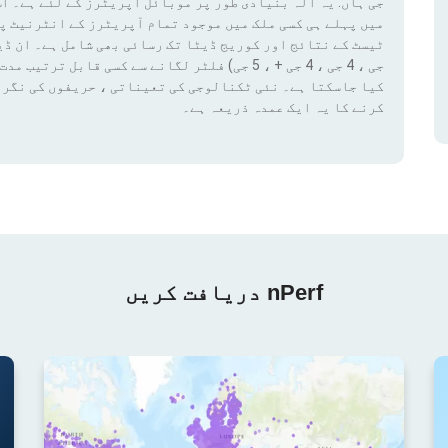
جی ہاں. یہ آلہ بنیادی طور پر موبائل آپریٹرز کے لئے ہے۔ اس
میں پہلے ہی کسی ملک میں موجود تمام آپریٹرز کے انٹرنیٹ پ
کیا جاسکتا ہے۔ نئی ٹکنالوجی کی تعیناتی ، حریفوں کی نگرا
کرنے کا یہ ایک عمدہ ذریعہ ہے۔
nPerf دریافت کریں