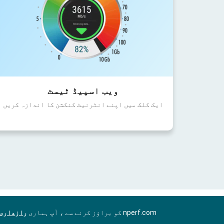
ویب اسپیڈ ٹیسٹ
ایک کلک میں اپنے انٹرنیٹ کنکشن کا اندازہ کریں
nperf.com کو براؤز کرنے سے ، آپ ہماری
رازداری 