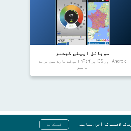
موبائل ایپلی کیشنز
Android اور iOS پر nPerf ایپ کے بارے میں مزید
جانیں
ف کا لائسنس کا آخری معاہدہ
ٹھیک ہے