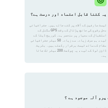
یہ کتنا قابل اعتماد اور درست ہے؟
ٹیسٹ صارفین کے آلات پر کئے جاتے ہیں۔ جغرافیائی
محل وقوع کی جانچ پڑتال کے وقت GPS سگنل کے
استقبال کے معیار پر منحصر ہے۔ کوریج ڈیٹا کے
لیے ، ہم صرف زیادہ سے زیادہ 50 میٹر جغرافیائی
مقام
کے ساتھ ٹیسٹ برقرار رکھتے ہیں۔ بٹریٹ
ڈاؤن لوڈ کے لیے ، یہ چوکھٹ 200 میٹر تک جاتا
ہے۔
پرو آلہ موجود ہے ؟