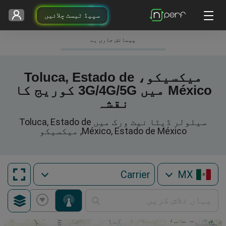
سپیڈ ٹیسٹ چلائیں
پیمائش جاری ہے
میکسیکو، Toluca, Estado de
México میں 3G/4G/5G کوریج کا
نقشہ
سیلولر ڈیٹا نیٹ ورک میں Toluca, Estado de
México, Estado de México, میکسیکو
MX