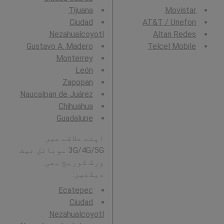
Tijuana
Movistar
Ciudad
AT&T / Unefon
Nezahualcoyotl
Altan Redes
Gustavo A. Madero
Telcel Mobile
Monterrey
León
Zapopan
Naucalpan de Juárez
Chihuahua
Guadalupe
اپنے علاقے میں
3G/4G/5G موبائل نیٹ
ورک کوریج بھی
دیکھیں:
Ecatepec
Ciudad
Nezahualcoyotl