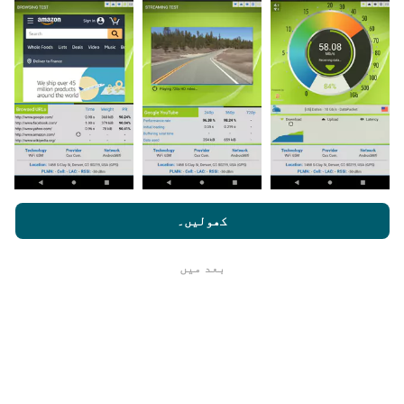
ڈیٹا کہاں سے آتا ہے؟
یہ اعدادوشمار nPerf ایپ کے صارفین کے ذریعہ کئے
گئے ٹیسٹوں سے جمع کیا گیا ہے۔ یہ ایسے میدان ہیں جو
براہ راست میدان میں واقع حالتوں میں ہوتے ہیں۔ اگر
آپ بھی اس میں شامل ہونا چاہتے ہیں تو ، آپ کو بس
اپنے اسمارٹ فون پر nPerf ایپ ڈاؤن لوڈ کرنا ہے۔
مزید اعداد و شمار جتنے زیادہ ہوں گے ، نقشے اتنے ہی
جامع ہوں گے!
nperf.com کو براؤز کرنے سے ، آپ ہماری
رازداری اور کوکیز کے
استعمال کی پالیسی
کے ساتھ ساتھ ہمارے nPerf ٹیسٹ
صارف کا
کھولیں۔
لائسنس کا آخری معاہدہ
بعد میں
ٹھیک ہے
اپ ڈیٹس کس طرح کی گئی ہیں ؟
نیٹ ورک کوریج کے نقشے ہر گھنٹہ بوٹ کے ذریعہ خود
بخود اپ ڈیٹ ہوجاتے ہیں۔ رفتار کے نقشے
ہر 15 منٹ
میں
اپڈیٹ ہوتے ہیں۔ ڈیٹا دو سال کے لئے ظاہر کیا
جاتا ہے. دو سال بعد ، سب سے قدیم ڈیٹا کو ماہ میں ایک