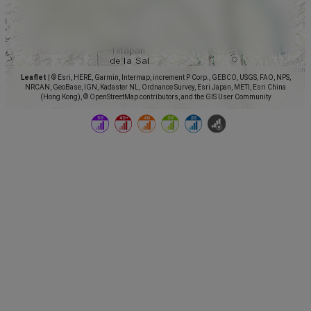
Leaflet
|
© Esri, HERE, Garmin, Intermap, increment P Corp., GEBCO, USGS, FAO, NPS,
NRCAN, GeoBase, IGN, Kadaster NL, Ordnance Survey, Esri Japan, METI, Esri China
(Hong Kong), © OpenStreetMap contributors, and the GIS User Community