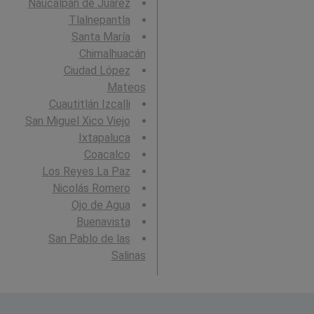
Naucalpan de Juárez
Tlalnepantla
Santa María
Chimalhuacán
Ciudad López
Mateos
Cuautitlán Izcalli
San Miguel Xico Viejo
Ixtapaluca
Coacalco
Los Reyes La Paz
Nicolás Romero
Ojo de Agua
Buenavista
San Pablo de las
Salinas