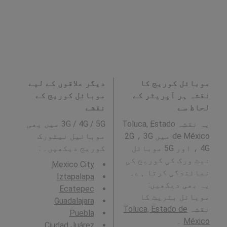
موبائل کوریج کا
دیگر علاقوں کے لیے
نقشہ ہر آپریٹر کے
موبائل کوریج کے
لحاظ سے
نقشے
یہ نقشہ Toluca, Estado
3G / 4G / 5G میں بھی
de México میں 2G ، 3G
موبائیل نیٹورک
، 4G اور 5G موبائل
کوریج دیکھیں۔ :
نیٹ ورک کی کوریج کی
Mexico City
نمائندگی کرتا ہے۔
Iztapalapa
یہ بھی دیکھیں:
Ecatepec
موبائل بٹریٹ کا
Guadalajara
نقشہ
Toluca, Estado de
Puebla
México
۔
Ciudad Juárez