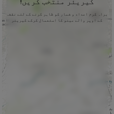
کیریئر منتخب کریں!
براہ کرم اعداد و شمار کو ظاہر کرنے کے لئے نقشہ
کے اوپر والے مینو کا استعمال کرکے کیریئر
منتخب کریں۔