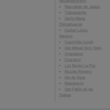
Nezahualcoyotl
Naucalpan de Juárez
Tlalnepantla
Santa María
Chimalhuacán
Ciudad López
Mateos
Cuautitlán Izcalli
San Miguel Xico Viejo
Ixtapaluca
Coacalco
Los Reyes La Paz
Nicolás Romero
Ojo de Agua
Buenavista
San Pablo de las
Salinas