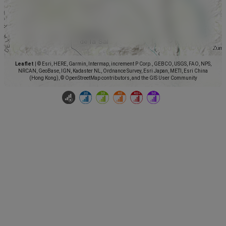
Leaflet
|
© Esri, HERE, Garmin, Intermap, increment P Corp., GEBCO, USGS, FAO, NPS,
NRCAN, GeoBase, IGN, Kadaster NL, Ordnance Survey, Esri Japan, METI, Esri China
(Hong Kong), © OpenStreetMap contributors, and the GIS User Community