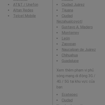
AT&T / Unefon
Ciudad Juárez
Altan Redes
Tijuana
Telcel Mobile
Ciudad
Nezahualcoyotl
Gustavo A. Madero
Monterrey
León
Zapopan
Naucalpan de Juárez
Chihuahua
Guadalupe
Xem thêm phạm vi phủ
sóng mạng di động 3G /
4G / 5G tại khu vực của
bạn:
Ecatepec
Ciudad