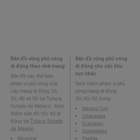
Bản đồ vùng phủ sóng
Bản đồ vùng phủ sóng
di động theo nhà mạng
di động cho các khu
vực khác
Bản đồ này thể hiện
phạm vi phủ sóng của
Xem thêm phạm vi phủ
các mạng di động 2G,
sóng mạng di động
3G, 4G và 5G tại Toluca,
3G/4G/5G trong
:
Estado de México . Xem
Mexico City
thêm: bản đồ tốc độ di
Iztapalapa
động tại
Toluca, Estado
Ecatepec
de México
.
Guadalajara
Movistar
Puebla