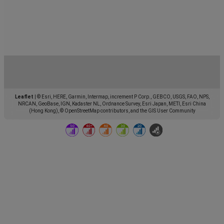
Leaflet
|
© Esri, HERE, Garmin, Intermap, increment P Corp., GEBCO, USGS, FAO, NPS,
NRCAN, GeoBase, IGN, Kadaster NL, Ordnance Survey, Esri Japan, METI, Esri China
(Hong Kong), © OpenStreetMap contributors, and the GIS User Community