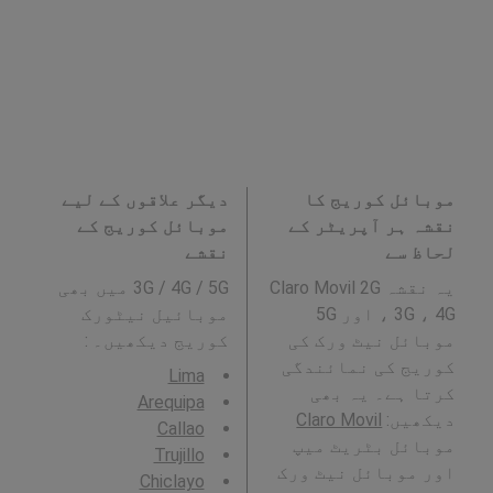
موبائل کوریج کا
دیگر علاقوں کے لیے
نقشہ ہر آپریٹر کے
موبائل کوریج کے
لحاظ سے
نقشے
یہ نقشہ Claro Movil 2G
3G / 4G / 5G میں بھی
، 3G ، 4G اور 5G
موبائیل نیٹورک
موبائل نیٹ ورک کی
کوریج دیکھیں۔ :
کوریج کی نمائندگی
Lima
کرتا ہے۔ یہ بھی
Arequipa
دیکھیں:
Claro Movil
Callao
موبائل بٹریٹ میپ
Trujillo
اور موبائل نیٹ ورک
Chiclayo