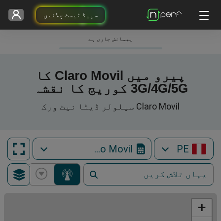
سپیڈ ٹیسٹ چلائیں
پیمائش جاری ہے
پیرو میں Claro Movil کا
3G/4G/5G کوریج کا نقشہ
Claro Movil سیلولر ڈیٹا نیٹ ورک
Claro Movil
PE
+