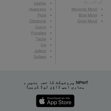
کی کوریج۔
Iquitos
Huancayo
Movistar Movil
Piura
Bitel Movil
Chimbote
Entel Movil
Cusco
Pucallpa
Tacna
Ica
Juliaca
Sullana
NPerf پروجیکٹ کا حصہ بنیں ،
ہماری ایپ ڈاؤن لوڈ کریں!