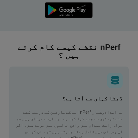
nPerf نقشے کیسے کام کرتے
ہیں ؟
ڈیٹا کہاں سے آتا ہے؟
یہ اعدادوشمار nPerf ایپ کے صارفین کے ذریعہ کئے
گئے ٹیسٹوں سے جمع کیا گیا ہے۔ یہ ایسے میدان ہیں جو
براہ راست میدان میں واقع حالتوں میں ہوتے ہیں۔ اگر
آپ بھی اس میں شامل ہونا چاہتے ہیں تو ، آپ کو بس