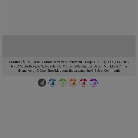
Leaflet
|
© Esri, HERE, Garmin, Intermap, increment P Corp., GEBCO, USGS, FAO, NPS,
NRCAN, GeoBase, IGN, Kadaster NL, Ordnance Survey, Esri Japan, METI, Esri China
(Hong Kong), © OpenStreetMap contributors, and the GIS User Community