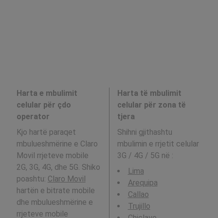
Harta e mbulimit
Harta të mbulimit
celular për çdo
celular për zona të
operator
tjera
Kjo hartë paraqet
Shihni gjithashtu
mbulueshmërine e Claro
mbulimin e rrjetit celular
Movil rrjeteve mobile
3G / 4G / 5G në
:
2G, 3G, 4G, dhe 5G. Shiko
Lima
poashtu:
Claro Movil
Arequipa
hartën e bitrate mobile
Callao
dhe mbulueshmërine e
Trujillo
rrjeteve mobile
Chiclayo