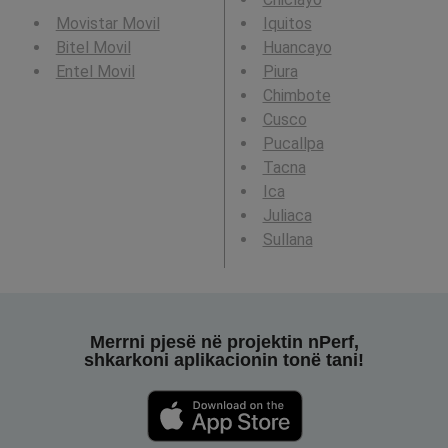
Movistar Movil
Iquitos
Bitel Movil
Huancayo
Entel Movil
Piura
Chimbote
Cusco
Pucallpa
Tacna
Ica
Juliaca
Sullana
Merrni pjesë në projektin nPerf,
shkarkoni aplikacionin tonë tani!