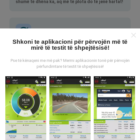
shumë të dhëna ka, aq më të plota do të jenë hartat!
Shkoni te aplikacioni për përvojën më të
mirë të testit të shpejtësisë!
Si bëhen përditësimet?
Pse të kënaqeni me më pak? Merrni aplikacionin tonë për përvojën
Hartat e mbulimit të rrjetit përditësohen
përfundimtare të testit të shpejtësisë!
automatikisht nga një bot çdo orë. Hartat e
shpejtësisë
përditësohen çdo 15 minuta
. Të dhënat
shfaqen për dy vjet. Pas dy vjetësh, të dhënat më të
vjetra hiqen nga hartat një herë në muaj.
Sa e besueshme dhe e saktë është?