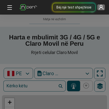
Bëj një test shpejtësie
Matja në vazhdim
Harta e mbulimit 3G / 4G / 5G e
Claro Movil në Peru
Rrjeti celular Claro Movil
PE
Claro Movil
+