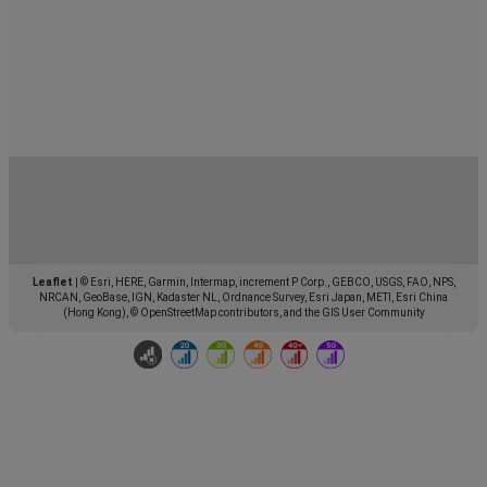
Leaflet
|
© Esri, HERE, Garmin, Intermap, increment P Corp., GEBCO, USGS, FAO, NPS,
NRCAN, GeoBase, IGN, Kadaster NL, Ordnance Survey, Esri Japan, METI, Esri China
(Hong Kong), © OpenStreetMap contributors, and the GIS User Community