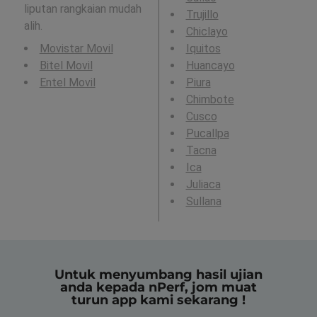
liputan rangkaian mudah
Trujillo
alih.
Chiclayo
Movistar Movil
Iquitos
Bitel Movil
Huancayo
Entel Movil
Piura
Chimbote
Cusco
Pucallpa
Tacna
Ica
Juliaca
Sullana
Untuk menyumbang hasil ujian
anda kepada nPerf, jom muat
turun app kami sekarang !