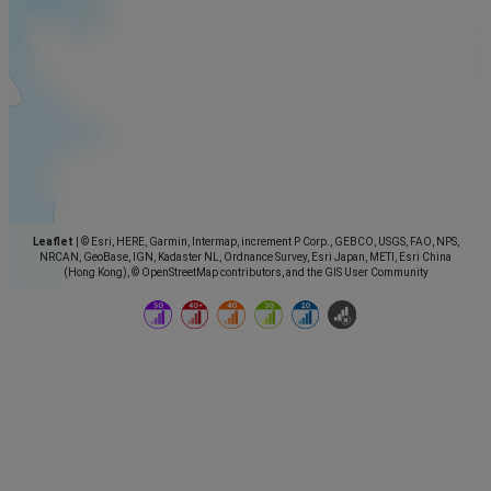
Leaflet
|
© Esri, HERE, Garmin, Intermap, increment P Corp., GEBCO, USGS, FAO, NPS,
NRCAN, GeoBase, IGN, Kadaster NL, Ordnance Survey, Esri Japan, METI, Esri China
(Hong Kong), © OpenStreetMap contributors, and the GIS User Community