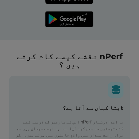
nPerf نقشے کیسے کام کرتے
ہیں ؟
ڈیٹا کہاں سے آتا ہے؟
یہ اعدادوشمار nPerf ایپ کے صارفین کے ذریعہ کئے
گئے ٹیسٹوں سے جمع کیا گیا ہے۔ یہ ایسے میدان ہیں جو
براہ راست میدان میں واقع حالتوں میں ہوتے ہیں۔ اگر