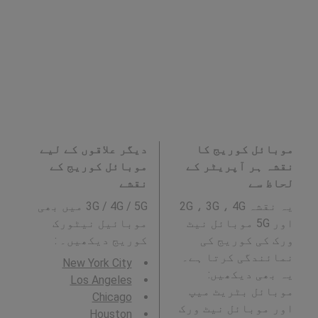
موبائل کوریج کا
دیگر علاقوں کے لیے
نقشہ ہر آپریٹر کے
موبائل کوریج کے
لحاظ سے
نقشے
یہ نقشہ 2G ، 3G ، 4G
3G / 4G / 5G میں بھی
اور 5G موبائل نیٹ
موبائیل نیٹورک
ورک کی کوریج کی
کوریج دیکھیں۔ :
نمائندگی کرتا ہے۔
New York City
یہ بھی دیکھیں:
Los Angeles
موبائل بٹریٹ میپ
Chicago
اور موبائل نیٹ ورک
Houston