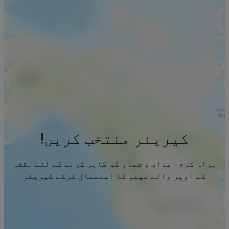
کیریئر منتخب کریں!
براہ کرم اعداد و شمار کو ظاہر کرنے کے لئے نقشہ
کے اوپر والے مینو کا استعمال کرکے کیریئر
منتخب کریں۔