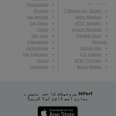
کی کوریج۔
Philadelphia
Phoenix
T-Mobile (inc. Sprint)
San Antonio
Union Wireless
San Diego
AT&T Mobility
Dallas
Verizon Wireless
San Jose
Carolina West
Indianapolis
Wireless
Jacksonville
Cellular One
San Francisco
U.S. Cellular
Austin
AT&T FirstNet
Columbus
Boost Mobile
NPerf پروجیکٹ کا حصہ بنیں ،
ہماری ایپ ڈاؤن لوڈ کریں!