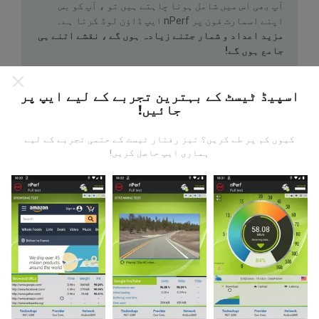
آپ بھی اس میں شامل ہونا چاہتے ہیں تو ، آپ کو بس
اپنے اسمارٹ فون پر nPerf ایپ ڈاؤن لوڈ کرنا ہے۔
مزید اعداد و شمار جتنے زیادہ ہوں گے ، نقشے اتنے ہی
جامع ہوں گے!
اسپیڈ ٹیسٹ کے بہترین تجربے کے لیے ایپ پر
جائیں!
کیوں کم پر طے کریں؟ تیز رفتار ٹیسٹ کے حتمی تجربے کے لیے
ہماری ایپ حاصل کریں!
اپ ڈیٹس کس طرح کی گئی ہیں ؟
نیٹ ورک کوریج کے نقشے ہر گھنٹہ بوٹ کے ذریعہ خود
بخود اپ ڈیٹ ہوجاتے ہیں۔ رفتار کے نقشے
ہر 15 منٹ
میں
اپڈیٹ ہوتے ہیں۔ ڈیٹا دو سال کے لئے ظاہر کیا
جاتا ہے. دو سال بعد ، سب سے قدیم ڈیٹا کو ماہ میں ایک
بار نقشوں سے ہٹا دیا جاتا ہے۔