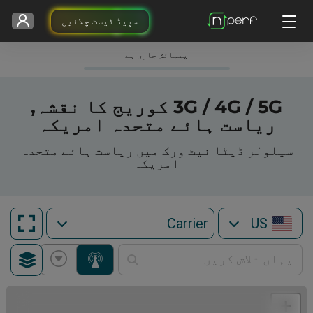
سپیڈ ٹیسٹ چلائیں
پیمائش جاری ہے
3G / 4G / 5G کوریج کا نقشہ,
ریاست ہائے متحدہ امریکہ
سیلولر ڈیٹا نیٹ ورک میں ریاست ہائے متحدہ
امریکہ
US
+