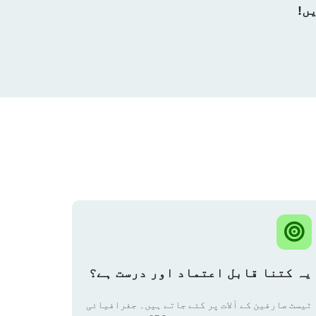
یہ کتنا قابل اعتماد اور درست ہے؟
ٹیسٹ صارفین کے آلات پر کئے جاتے ہیں۔ جغرافیائی