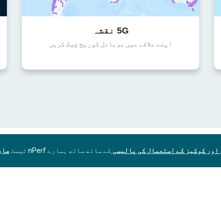
5G نقشہ
اپنے علاقے میں موبائل کوریج چیک کریں
اور کوکیز کے استعمال کی پالیسی
کے ساتھ ساتھ ہمارے nPerf ٹیسٹ
صار