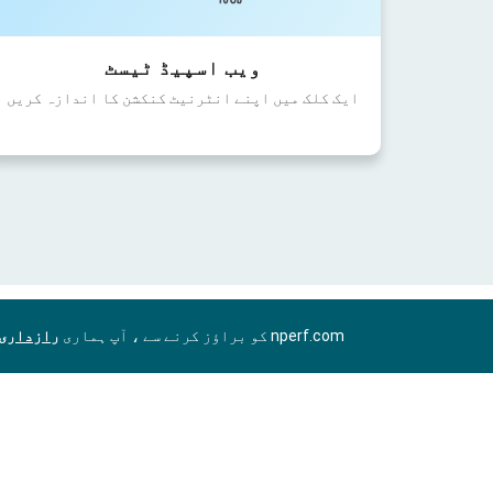
ویب اسپیڈ ٹیسٹ
ایک کلک میں اپنے انٹرنیٹ کنکشن کا اندازہ کریں
nperf.com کو براؤز کرنے سے ، آپ ہماری
رازداری 