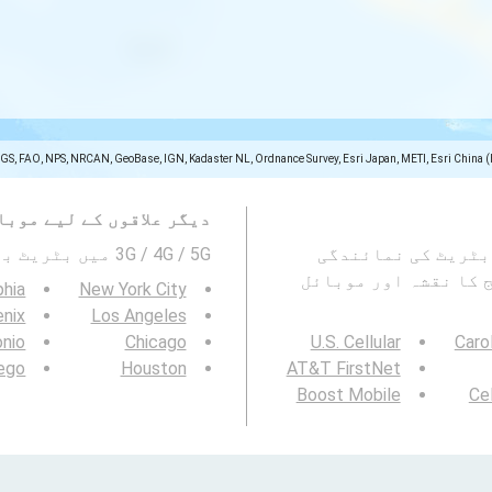
SGS, FAO, NPS, NRCAN, GeoBase, IGN, Kadaster NL, Ordnance Survey, Esri Japan, METI, Esri China 
دیگر علاقوں کے لیے موبا
ئل نیٹ ورک کے بٹریٹ کی نمائندگی
3G / 4G / 5G میں بٹریٹ بھی دیکھیں۔ :
 کا نقشہ اور موبائل
phia
New York City
nix
Los Angeles
onio
Chicago
U.S. Cellular
Caro
ego
Houston
AT&T FirstNet
Boost Mobile
Cel