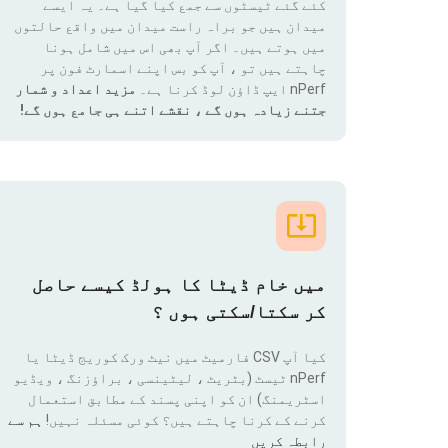
کئے گئے ٹیسٹوں سے جمع کیا گیا ہے۔ یہ ایسے
میدان ہیں جو براہ راست میدان میں واقع حالتوں
میں ہوتے ہیں۔ اگر آپ بھی اس میں شامل ہونا
چاہتے ہیں تو ، آپ کو بس اپنے اسمارٹ فون پر
nPerf ایپ ڈاؤن لوڈ کرنا ہے۔
مزید اعداد و شمار
جتنے زیادہ ہوں گے ، نقشے اتنے ہی جامع ہوں گے!
میں خام ڈیٹا کا ہولڈ کیسے حاصل
کر سکتا/سکتی ہوں ؟
کیا آپ CSV فارمیٹ میں نیٹ ورک کوریج ڈیٹا یا
nPerf ٹیسٹ (بٹریٹ ، لیٹینسی ، براؤزنگ ، ویڈیو
اسٹریمنگ) ان کو اپنی پسند کے مطابق استعمال
کرنے کے کرنا چاہتے ہیں؟ کوئی مسئلہ نہیں!
ہم سے
رابطہ کریں