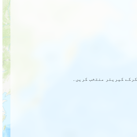
 کرکے کیریئر منتخب کریں۔