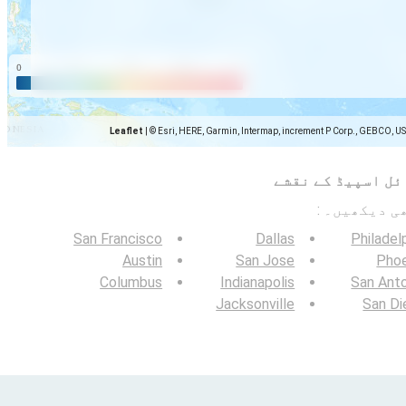
Leaflet
|
© Esri, HERE, Garmin, Intermap, increment P Corp., GEBCO, U
ئل اسپیڈ کے نقشے
San Francisco
Dallas
Philadel
Austin
San Jose
Phoe
Columbus
Indianapolis
San Ant
Jacksonville
San Di