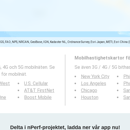
SGS, FAO, NPS, NRCAN, GeoBase, IGN, Kadaster NL, Ordnance Survey, Esri Japan, METI, Esri China 
Mobilhastighetskartor f
G, 4G och 5G mobilnäten. Se
Se även 3G / 4G / 5G bithas
 för mobilnät.
New York City
Phi
 West
U.S. Cellular
Los Angeles
Ph
AT&T FirstNet
Chicago
San
 One
Boost Mobile
Houston
Sa
Delta i nPerf-projektet, ladda ner vår app nu!