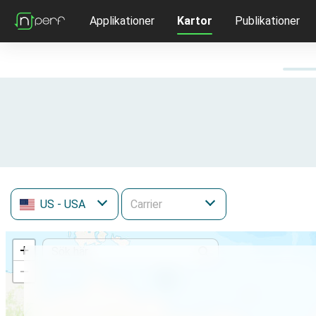
Applikationer
Kartor
Publikationer
US
- USA
+
−