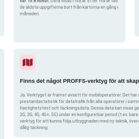
var 15:e minut
. Data visas i två år. Efter två år tas
de äldsta uppgifterna bort från kartorna en gång i
månaden.
Finns det något PROFFS-verktyg för att ska
Ja. Verktyget är främst avsett för mobiloperatörer. Det har i
prestandastatistik för datatrafik från alla operatörer i samma
hastighetstest och täckningsdata. Dessa data kan visas gen
2G, 3G, 4G, 4G+, 5G) under en konfigurerbar period (t.ex. ba
verktyg för att kunna följa utbyggnaden med ny teknik, öve
dålig täckning.