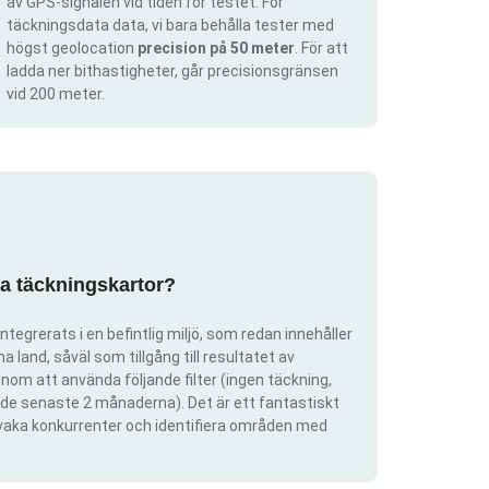
av GPS-signalen vid tiden för testet. För
täckningsdata data, vi bara behålla tester med
högst geolocation
precision på 50 meter
. För att
ladda ner bithastigheter, går precisionsgränsen
vid 200 meter.
pa täckningskartor?
ntegrerats i en befintlig miljö, som redan innehåller
 land, såväl som tillgång till resultatet av
om att använda följande filter (ingen täckning,
ra de senaste 2 månaderna). Det är ett fantastiskt
rvaka konkurrenter och identifiera områden med