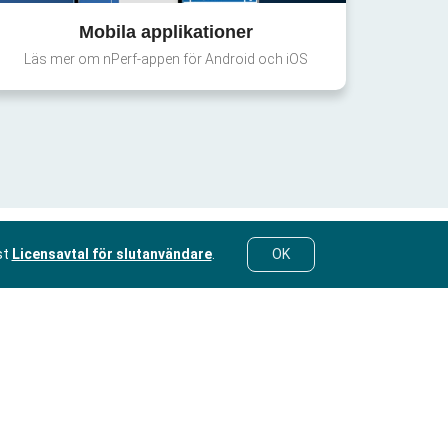
Mobila applikationer
Läs mer om nPerf-appen för Android och iOS
st
Licensavtal för slutanvändare
.
OK