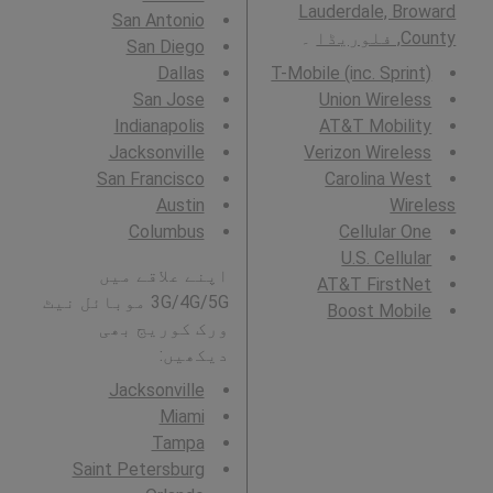
Lauderdale, Broward
San Antonio
County, فلوریڈا
۔
San Diego
Dallas
T-Mobile (inc. Sprint)
San Jose
Union Wireless
Indianapolis
AT&T Mobility
Jacksonville
Verizon Wireless
San Francisco
Carolina West
Austin
Wireless
Columbus
Cellular One
U.S. Cellular
اپنے علاقے میں
AT&T FirstNet
3G/4G/5G موبائل نیٹ
Boost Mobile
ورک کوریج بھی
دیکھیں:
Jacksonville
Miami
Tampa
Saint Petersburg