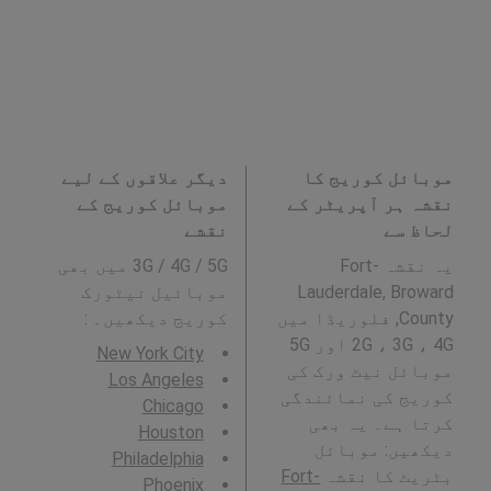
موبائل کوریج کا
دیگر علاقوں کے لیے
نقشہ ہر آپریٹر کے
موبائل کوریج کے
لحاظ سے
نقشے
یہ نقشہ Fort-
3G / 4G / 5G میں بھی
Lauderdale, Broward
موبائیل نیٹورک
County, فلوریڈا میں
کوریج دیکھیں۔ :
2G ، 3G ، 4G اور 5G
New York City
موبائل نیٹ ورک کی
Los Angeles
کوریج کی نمائندگی
Chicago
کرتا ہے۔ یہ بھی
Houston
دیکھیں: موبائل
Philadelphia
بٹریٹ کا نقشہ
Fort-
Phoenix