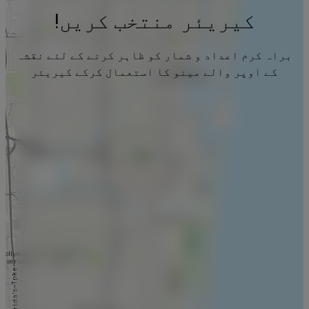
کیریئر منتخب کریں!
براہ کرم اعداد و شمار کو ظاہر کرنے کے لئے نقشہ
کے اوپر والے مینو کا استعمال کرکے کیریئر
منتخب کریں۔