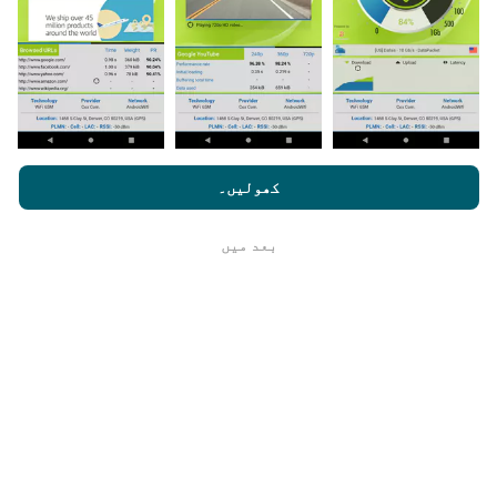
اپنے اسمارٹ فون پر nPerf ایپ ڈاؤن لوڈ کرنا ہے۔
مزید اعداد و شمار جتنے زیادہ ہوں گے ، نقشے اتنے ہی
جامع ہوں گے!
nperf.com کو براؤز کرنے سے ، آپ ہماری
رازداری اور کوکیز کے
استعمال کی پالیسی
کے ساتھ ساتھ ہمارے nPerf ٹیسٹ
صارف کا
کھولیں۔
لائسنس کا آخری معاہدہ
اپ ڈیٹس کس طرح کی گئی ہیں ؟
بعد میں
ٹھیک ہے
نیٹ ورک کوریج کے نقشے ہر گھنٹہ بوٹ کے ذریعہ خود
بخود اپ ڈیٹ ہوجاتے ہیں۔ رفتار کے نقشے
ہر 15 منٹ
میں
اپڈیٹ ہوتے ہیں۔ ڈیٹا دو سال کے لئے ظاہر کیا
جاتا ہے. دو سال بعد ، سب سے قدیم ڈیٹا کو ماہ میں ایک
بار نقشوں سے ہٹا دیا جاتا ہے۔