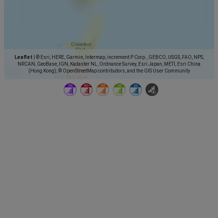
Leaflet
|
© Esri, HERE, Garmin, Intermap, increment P Corp., GEBCO, USGS, FAO, NPS,
NRCAN, GeoBase, IGN, Kadaster NL, Ordnance Survey, Esri Japan, METI, Esri China
(Hong Kong), © OpenStreetMap contributors, and the GIS User Community