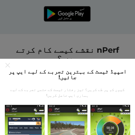
nPerf نقشے کیسے کام کرتے
ہیں ؟
اسپیڈ ٹیسٹ کے بہترین تجربے کے لیے ایپ پر
جائیں!
کیوں کم پر طے کریں؟ تیز رفتار ٹیسٹ کے حتمی تجربے کے لیے
ہماری ایپ حاصل کریں!
ڈیٹا کہاں سے آتا ہے؟
یہ اعدادوشمار nPerf ایپ کے صارفین کے ذریعہ کئے
گئے ٹیسٹوں سے جمع کیا گیا ہے۔ یہ ایسے میدان ہیں جو
براہ راست میدان میں واقع حالتوں میں ہوتے ہیں۔ اگر
آپ بھی اس میں شامل ہونا چاہتے ہیں تو ، آپ کو بس