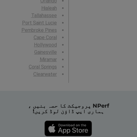
Orlando
Hialeah
Tallahassee
Port Saint Lucie
Pembroke Pines
Cape Coral
Hollywood
Gainesville
Miramar
Coral Springs
Clearwater
NPerf پروجیکٹ کا حصہ بنیں ،
ہماری ایپ ڈاؤن لوڈ کریں!