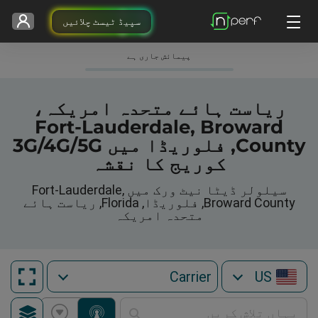
سپیڈ ٹیسٹ چلائیں
پیمائش جاری ہے
ریاست ہائے متحدہ امریکہ،
Fort-Lauderdale, Broward
County, فلوریڈا میں 3G/4G/5G
کوریج کا نقشہ
سیلولر ڈیٹا نیٹ ورک میں Fort-Lauderdale,
Broward County, فلوریڈا, Florida, ریاست ہائے
متحدہ امریکہ
US