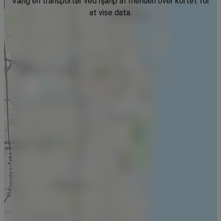
Vælg en transportør ved hjælp af menuen over kortet for
at vise data.