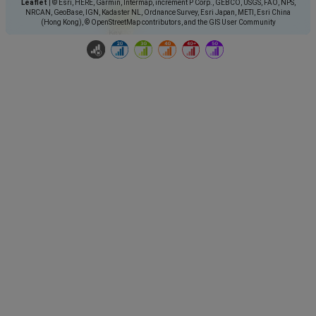
Leaflet
|
© Esri, HERE, Garmin, Intermap, increment P Corp., GEBCO, USGS, FAO, NPS,
NRCAN, GeoBase, IGN, Kadaster NL, Ordnance Survey, Esri Japan, METI, Esri China
(Hong Kong), © OpenStreetMap contributors, and the GIS User Community