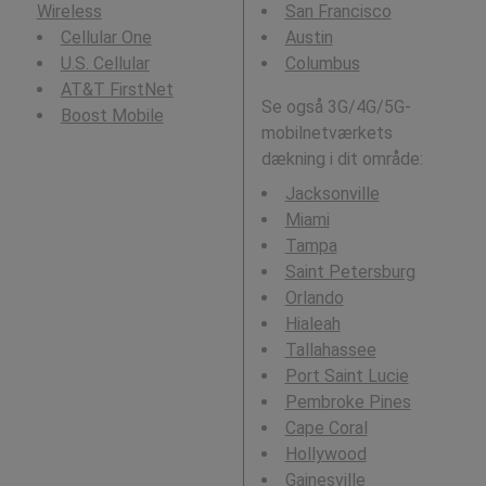
Wireless
San Francisco
Cellular One
Austin
U.S. Cellular
Columbus
AT&T FirstNet
Se også 3G/4G/5G-
Boost Mobile
mobilnetværkets
dækning i dit område:
Jacksonville
Miami
Tampa
Saint Petersburg
Orlando
Hialeah
Tallahassee
Port Saint Lucie
Pembroke Pines
Cape Coral
Hollywood
Gainesville