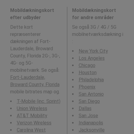
Mobildækningskort
Mobildækningskort
efter udbyder
for andre områder
Dette kort
Se også 3G / 4G / 5G
repræsenterer
mobilnetværksdækning i
dækningen af Fort-
:
Lauderdale, Broward
New York City
County, Florida 2G-, 3G-,
Los Angeles
4G- og 5G-
Chicago
mobilnetværk. Se også:
Houston
Fort-Lauderdale,
Philadelphia
Broward County, Florida
Phoenix
mobile bitrates map og.
San Antonio
T-Mobile (inc. Sprint)
San Diego
Union Wireless
Dallas
AT&T Mobility
San Jose
Verizon Wireless
Indianapolis
Carolina West
Jacksonville