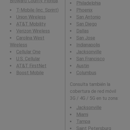
Broward County, Florida
.
Philadelphia
T-Mobile (inc. Sprint)
Phoenix
Union Wireless
San Antonio
AT&T Mobility
San Diego
Verizon Wireless
Dallas
Carolina West
San Jose
Wireless
Indianapolis
Cellular One
Jacksonville
U.S. Cellular
San Francisco
AT&T FirstNet
Austin
Boost Mobile
Columbus
Consulta también la
cobertura de red móvil
3G / 4G / 5G en tu zona:
Jacksonville
Miami
Tampa
Saint Petersburg