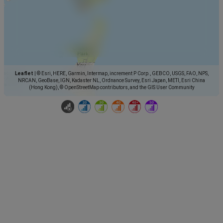
Leaflet
|
© Esri, HERE, Garmin, Intermap, increment P Corp., GEBCO, USGS, FAO, NPS,
NRCAN, GeoBase, IGN, Kadaster NL, Ordnance Survey, Esri Japan, METI, Esri China
(Hong Kong), © OpenStreetMap contributors, and the GIS User Community