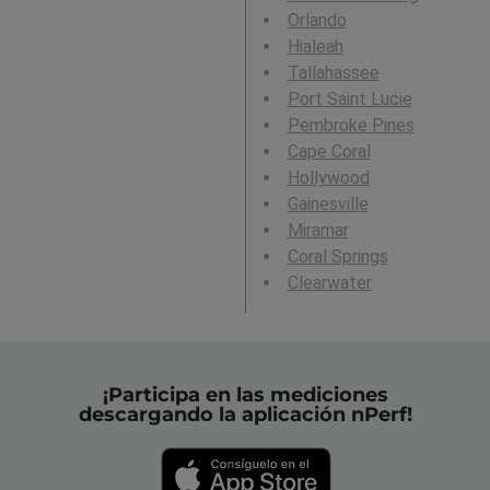
Orlando
Hialeah
Tallahassee
Port Saint Lucie
Pembroke Pines
Cape Coral
Hollywood
Gainesville
Miramar
Coral Springs
Clearwater
¡Participa en las mediciones
descargando la aplicación nPerf!