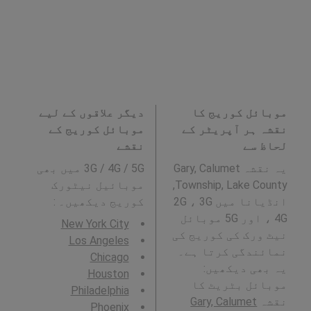
موبائل کوریج کا
دیگر علاقوں کے لیے
نقشہ ہر آپریٹر کے
موبائل کوریج کے
لحاظ سے
نقشے
یہ نقشہ Gary, Calumet
3G / 4G / 5G میں بھی
Township, Lake County,
موبائیل نیٹورک
انڈیانا میں 2G ، 3G
کوریج دیکھیں۔ :
، 4G اور 5G موبائل
New York City
نیٹ ورک کی کوریج کی
Los Angeles
نمائندگی کرتا ہے۔
Chicago
یہ بھی دیکھیں:
Houston
موبائل بٹریٹ کا
Philadelphia
نقشہ
Gary, Calumet
Phoenix