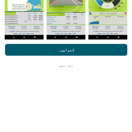
اپنے اسمارٹ فون پر nPerf ایپ ڈاؤن لوڈ کرنا ہے۔
مزید اعداد و شمار جتنے زیادہ ہوں گے ، نقشے اتنے ہی
جامع ہوں گے!
nperf.com کو براؤز کرنے سے ، آپ ہماری
رازداری اور کوکیز کے
استعمال کی پالیسی
کے ساتھ ساتھ ہمارے nPerf ٹیسٹ
صارف کا
کھولیں۔
لائسنس کا آخری معاہدہ
اپ ڈیٹس کس طرح کی گئی ہیں ؟
بعد میں
ٹھیک ہے
نیٹ ورک کوریج کے نقشے ہر گھنٹہ بوٹ کے ذریعہ خود
بخود اپ ڈیٹ ہوجاتے ہیں۔ رفتار کے نقشے
ہر 15 منٹ
میں
اپڈیٹ ہوتے ہیں۔ ڈیٹا دو سال کے لئے ظاہر کیا
جاتا ہے. دو سال بعد ، سب سے قدیم ڈیٹا کو ماہ میں ایک
بار نقشوں سے ہٹا دیا جاتا ہے۔