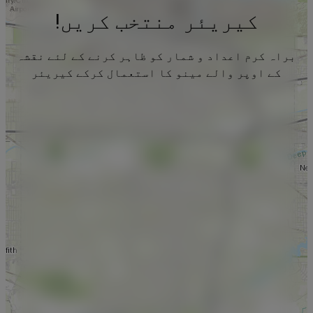
کیریئر منتخب کریں!
براہ کرم اعداد و شمار کو ظاہر کرنے کے لئے نقشہ
کے اوپر والے مینو کا استعمال کرکے کیریئر
منتخب کریں۔