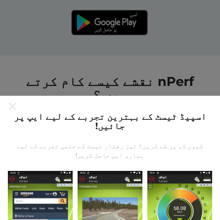
nPerf نقشے کیسے کام کرتے
ہیں ؟
اسپیڈ ٹیسٹ کے بہترین تجربے کے لیے ایپ پر
جائیں!
کیوں کم پر طے کریں؟ تیز رفتار ٹیسٹ کے حتمی تجربے کے لیے
ہماری ایپ حاصل کریں!
ڈیٹا کہاں سے آتا ہے؟
یہ اعدادوشمار nPerf ایپ کے صارفین کے ذریعہ کئے
گئے ٹیسٹوں سے جمع کیا گیا ہے۔ یہ ایسے میدان ہیں جو
براہ راست میدان میں واقع حالتوں میں ہوتے ہیں۔ اگر
آپ بھی اس میں شامل ہونا چاہتے ہیں تو ، آپ کو بس