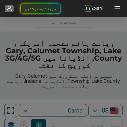
سپیڈ ٹیسٹ چلائیں
پیمائش جاری ہے
ریاست ہائے متحدہ امریکہ،
Gary, Calumet Township, Lake
County, انڈیانا میں 3G/4G/5G
کوریج کا نقشہ
سیلولر ڈیٹا نیٹ ورک میں Gary, Calumet
Township, Lake County, انڈیانا, Indiana, ریاست
ہائے متحدہ امریکہ
US