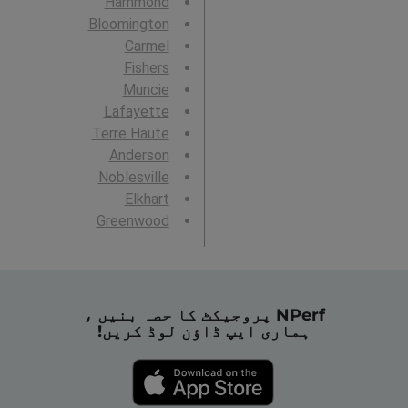
Hammond
Bloomington
Carmel
Fishers
Muncie
Lafayette
Terre Haute
Anderson
Noblesville
Elkhart
Greenwood
NPerf پروجیکٹ کا حصہ بنیں ،
ہماری ایپ ڈاؤن لوڈ کریں!