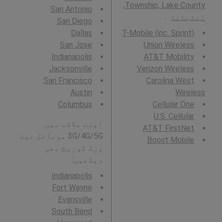
Township, Lake County,
San Antonio
انڈیانا
۔
San Diego
Dallas
T-Mobile (inc. Sprint)
San Jose
Union Wireless
Indianapolis
AT&T Mobility
Jacksonville
Verizon Wireless
San Francisco
Carolina West
Austin
Wireless
Columbus
Cellular One
U.S. Cellular
اپنے علاقے میں
AT&T FirstNet
3G/4G/5G موبائل نیٹ
Boost Mobile
ورک کوریج بھی
دیکھیں:
Indianapolis
Fort Wayne
Evansville
South Bend