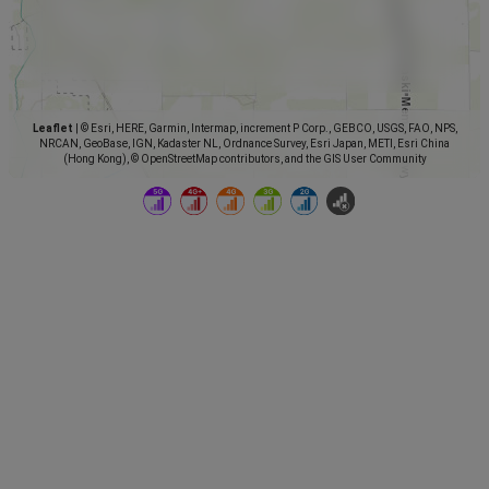
Leaflet
|
© Esri, HERE, Garmin, Intermap, increment P Corp., GEBCO, USGS, FAO, NPS,
NRCAN, GeoBase, IGN, Kadaster NL, Ordnance Survey, Esri Japan, METI, Esri China
(Hong Kong), © OpenStreetMap contributors, and the GIS User Community