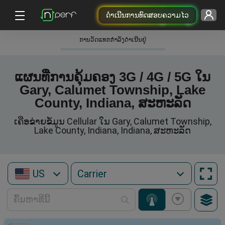
ດຳເນີນການທົດສອບຄວາມໄວ
ການວັດແທກກໍາລັງດໍາເນີນຢູ່
ແຜນທີ່ການຄຸ້ມຄອງ 3G / 4G / 5G ໃນ
Gary, Calumet Township, Lake
County, Indiana, ສະຫະລັດ
ເຄືອຂ່າຍຂໍ້ມູນ Cellular ໃນ Gary, Calumet Township,
Lake County, Indiana, Indiana, ສະຫະລັດ
US