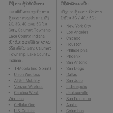
ມືຖື ຕາມຜູ້ໃຫ້ບໍລິການ
ມືຖືສໍາລັບເຂດອື່ນ
ແຜນທີ່ນີ້ສະແດງເຖິງການ
ເບິ່ງການຄຸ້ມຄອງເຄືອຂ່າຍ
ຄຸ້ມຄອງຂອງເຄືອຂ່າຍມືຖື
ມືຖືໃນ 3G / 4G / 5G
:
2G, 3G, 4G ແລະ 5G ໃນ
New York City
Gary, Calumet Township,
Los Angeles
Lake County, Indiana .
Chicago
ເບິ່ງຕື່ມ: ແຜນທີ່ອັດຕາການ
Houston
ເຄື່ອນທີ່ໃນ
Gary, Calumet
Philadelphia
Township, Lake County,
Phoenix
Indiana
.
San Antonio
T-Mobile (inc. Sprint)
San Diego
Union Wireless
Dallas
AT&T Mobility
San Jose
Verizon Wireless
Indianapolis
Carolina West
Jacksonville
Wireless
San Francisco
Cellular One
Austin
U.S. Cellular
Columbus