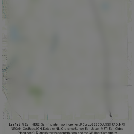
Leaflet
|
© Esri, HERE, Garmin, Intermap, increment P Corp., GEBCO, USGS, FAO, NPS,
NRCAN, GeoBase, IGN, Kadaster NL, Ordnance Survey, Esri Japan, METI, Esri China
(Hong Kong), © OpenStreetMap contributors, and the GIS User Community