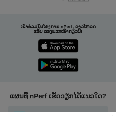
ເຂົ້າຮ່ວມໃນໂຄງການ nPerf, ດາວໂຫລດ
ແອັບ ຂອງພວກເຮົາດຽວນີ້!
ແຜນທີ່ nPerf ເຮັດວຽກໄດ້ແນວໃດ?