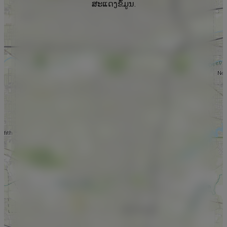
ສະແດງຂໍ້ມູນ.