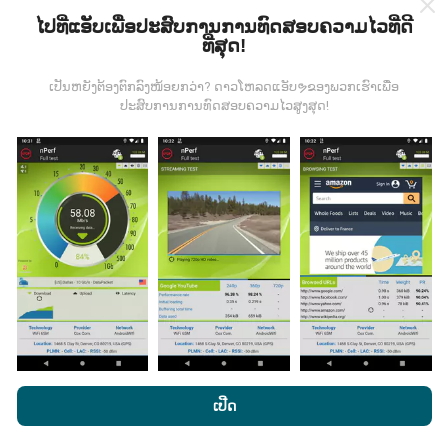
ໄປທີ່ແອັບເພື່ອປະສົບການການທົດສອບຄວາມໄວທີ່ດີ
ທີ່ສຸດ!
ຂໍ້ມູນມາຈາກໃສ?
ເປັນຫຍັງຕ້ອງຕົກລົງໜ້ອຍກວ່າ? ດາວໂຫລດແອັບຯຂອງພວກເຮົາເພື່ອ
ປະສົບການການທົດສອບຄວາມໄວສູງສຸດ!
ຂໍ້ມູນຈະຖືກເກັບ ກຳ ຈາກການທົດສອບທີ່ ດຳ ເນີນໂດຍຜູ້ໃຊ້ app
nPerf. ນີ້ແມ່ນການທົດສອບທີ່ ດຳ ເນີນໃນສະພາບຕົວຈິງ, ໂດຍ
ກົງໃນພາກສະ ໜາມ. ຖ້າທ່ານຢາກມີສ່ວນຮ່ວມຄືກັນ, ສິ່ງທີ່ທ່ານ
ຕ້ອງເຮັດຄືການດາວໂຫລດແອັບ app nPerf ລົງໃນໂທລະສັບ
ສະຫຼາດຂອງທ່ານ.
ຍິ່ງມີຂໍ້ມູນຫຼາຍເທົ່າໃດ, ຍິ່ງຈະມີແຜນທີ່ທີ່
ຄົບຖ້ວນເທົ່າໃດ!
ມີການປັບປຸງແນວໃດ?
ໂດຍການເຂົ້າເບິ່ງເວັບໄຊທ໌ nPerf.com, ທ່ານຍິນຍອມໃຫ້ພວກເຮົາ
ນະໂຍບາຍຄວາມເປັນສ່ວນຕົວແລະການໃຊ້ຄຸກກີ
ພ້ອມທັງການທົດສອບ
ເປີດ
ແຜນທີ່ການຄຸ້ມຄອງເຄືອຂ່າຍຖືກອັບເດດໂດຍອັດຕະໂນມັດໂດຍ
nPerf ຂອງພວກເຮົາ
ສັນຍາອະນຸຍາດຜູ້ໃຊ້ສຸດທ້າຍ
.
bot ທຸກໆຊົ່ວໂມງ. ແຜນທີ່ຄວາມໄວແມ່ນ
ຖືກປັບປຸງທຸກໆ 15 ນາທີ