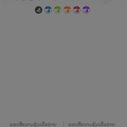
ແຜນທີ່ຄວາມຄຸ້ມເຄືອຂ່າຍ
ແຜນທີ່ຄວາມຄຸ້ມເຄືອຂ່າຍ