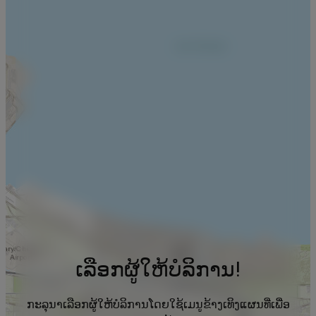
ເລືອກຜູ້ໃຫ້ບໍລິການ!
ກະລຸນາເລືອກຜູ້ໃຫ້ບໍລິການໂດຍໃຊ້ເມນູຂ້າງເທິງແຜນທີ່ເພື່ອ