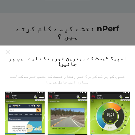
nPerf نقشے کیسے کام کرتے
ہیں ؟
اسپیڈ ٹیسٹ کے بہترین تجربے کے لیے ایپ پر
جائیں!
کیوں کم پر طے کریں؟ تیز رفتار ٹیسٹ کے حتمی تجربے کے لیے
ڈیٹا کہاں سے آتا ہے؟
ہماری ایپ حاصل کریں!
یہ اعدادوشمار nPerf ایپ کے صارفین کے ذریعہ کئے
گئے ٹیسٹوں سے جمع کیا گیا ہے۔ یہ ایسے میدان ہیں جو
براہ راست میدان میں واقع حالتوں میں ہوتے ہیں۔ اگر
آپ بھی اس میں شامل ہونا چاہتے ہیں تو ، آپ کو بس
اپنے اسمارٹ فون پر nPerf ایپ ڈاؤن لوڈ کرنا ہے۔
مزید اعداد و شمار جتنے زیادہ ہوں گے ، نقشے اتنے ہی
جامع ہوں گے!