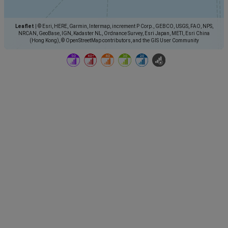
Leaflet
|
© Esri, HERE, Garmin, Intermap, increment P Corp., GEBCO, USGS, FAO, NPS,
NRCAN, GeoBase, IGN, Kadaster NL, Ordnance Survey, Esri Japan, METI, Esri China
(Hong Kong), © OpenStreetMap contributors, and the GIS User Community