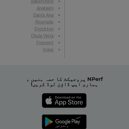
Bakersfield
Anaheim
Santa Ana
Riverside
Stockton
Chula Vista
Fremont
Irvine
NPerf پروجیکٹ کا حصہ بنیں ،
ہماری ایپ ڈاؤن لوڈ کریں!