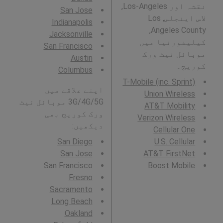
نقشہ اور Los-Angeles,
San Jose
لاس اینجلس, Los
Indianapolis
Angeles County,
Jacksonville
کیلیفورنیا میں
San Francisco
موبائل نیٹ ورک
Austin
کوریج۔
Columbus
T-Mobile (inc. Sprint)
اپنے علاقے میں
Union Wireless
3G/4G/5G موبائل نیٹ
AT&T Mobility
ورک کوریج بھی
Verizon Wireless
دیکھیں:
Cellular One
San Diego
U.S. Cellular
San Jose
AT&T FirstNet
San Francisco
Boost Mobile
Fresno
Sacramento
Long Beach
Oakland