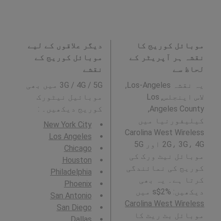
موبائل کوریج کا
دیگر علاقوں کے لیے
نقشہ ہر آپریٹر کے
موبائل کوریج کے
لحاظ سے
نقشے
یہ نقشہ Los-Angeles,
3G / 4G / 5G میں بھی
لاس اینجلس, Los
موبائیل نیٹورک
Angeles County,
کوریج دیکھیں۔ :
کیلیفورنیا میں
New York City
Carolina West Wireless
Los Angeles
2G، 3G، 4G اور 5G
Chicago
موبائل نیٹ ورک کی
Houston
کوریج کی نمائندگی
Philadelphia
کرتا ہے۔ یہ بھی
Phoenix
دیکھیں: %2$s میں
San Antonio
Carolina West Wireless
San Diego
موبائل بٹ ریٹ کا
Dallas