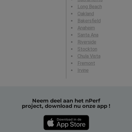
Long Beach
Oakland
Bakersfield
Anaheim
Santa Ana
Riverside
Stockton
Chula Vista
Fremont
Irvine
Neem deel aan het nPerf
project, download nu onze app !