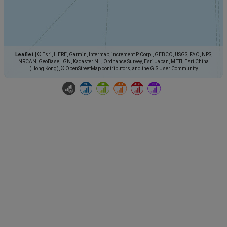
Leaflet
|
© Esri, HERE, Garmin, Intermap, increment P Corp., GEBCO, USGS, FAO, NPS,
NRCAN, GeoBase, IGN, Kadaster NL, Ordnance Survey, Esri Japan, METI, Esri China
(Hong Kong), © OpenStreetMap contributors, and the GIS User Community