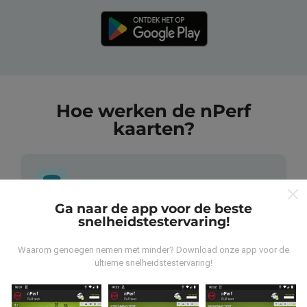
Hoe werken de nPerf
kaarten?
Ga naar de app voor de beste
snelheidstestervaring!
Waar komen de gegevens vandaan?
Waarom genoegen nemen met minder? Download onze app voor de
De gegevens worden verzameld uit tests die zijn
ultieme snelheidstestervaring!
uitgevoerd door gebruikers van de nPerf-applicatie. Dit
zijn tests die in reële omstandigheden, direct in het
veld, worden uitgevoerd. Als je ook mee wilt doen, hoef