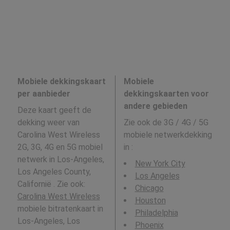
Mobiele dekkingskaart
Mobiele
per aanbieder
dekkingskaarten voor
andere gebieden
Deze kaart geeft de
dekking weer van
Zie ook de 3G / 4G / 5G
Carolina West Wireless
mobiele netwerkdekking
2G, 3G, 4G en 5G mobiel
in
:
netwerk in Los-Angeles,
New York City
Los Angeles County,
Los Angeles
Californië . Zie ook:
Chicago
Carolina West Wireless
Houston
mobiele bitratenkaart in
Philadelphia
Los-Angeles, Los
Phoenix