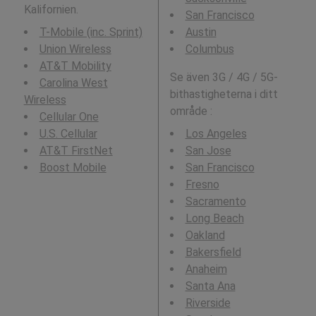
Kalifornien.
San Francisco
T-Mobile (inc. Sprint)
Austin
Union Wireless
Columbus
AT&T Mobility
Se även 3G / 4G / 5G-
Carolina West
bithastigheterna i ditt
Wireless
område :
Cellular One
U.S. Cellular
Los Angeles
AT&T FirstNet
San Jose
Boost Mobile
San Francisco
Fresno
Sacramento
Long Beach
Oakland
Bakersfield
Anaheim
Santa Ana
Riverside