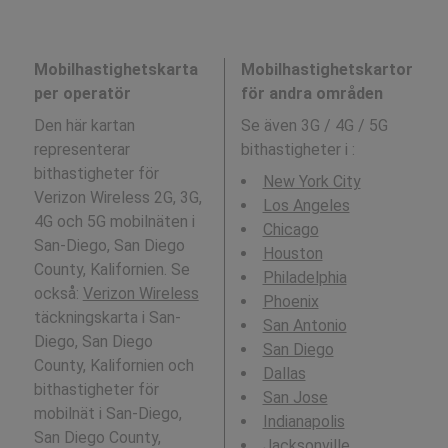
Mobilhastighetskarta
Mobilhastighetskartor
per operatör
för andra områden
Den här kartan
Se även 3G / 4G / 5G
representerar
bithastigheter i
:
bithastigheter för
New York City
Verizon Wireless 2G, 3G,
Los Angeles
4G och 5G mobilnäten i
Chicago
San-Diego, San Diego
Houston
County, Kalifornien. Se
Philadelphia
också:
Verizon Wireless
Phoenix
täckningskarta i San-
San Antonio
Diego, San Diego
San Diego
County, Kalifornien och
Dallas
bithastigheter för
San Jose
mobilnät i San-Diego,
Indianapolis
San Diego County,
Jacksonville