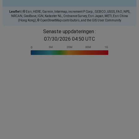
Leaflet
|
© Esri, HERE, Garmin, Intermap, increment P Corp., GEBCO, USGS, FAO, NPS,
NRCAN, GeoBase, IGN, Kadaster NL, Ordnance Survey, Esri Japan, METI, Esri China
(Hong Kong), © OpenStreetMap contributors, and the GIS User Community
Senaste uppdateringen :
07/30/2026 04:50 UTC