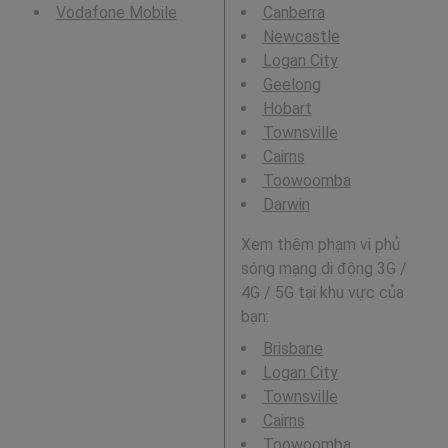
Vodafone Mobile
Canberra
Newcastle
Logan City
Geelong
Hobart
Townsville
Cairns
Toowoomba
Darwin
Xem thêm phạm vi phủ
sóng mạng di động 3G /
4G / 5G tại khu vực của
bạn:
Brisbane
Logan City
Townsville
Cairns
Toowoomba