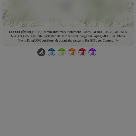
Leaflet
|
© Esri, HERE, Garmin, Intermap, increment P Corp., GEBCO, USGS, FAO, NPS,
NRCAN, GeoBase, IGN, Kadaster NL, Ordnance Survey, Esri Japan, METI, Esri China
(Hong Kong), © OpenStreetMap contributors, and the GIS User Community