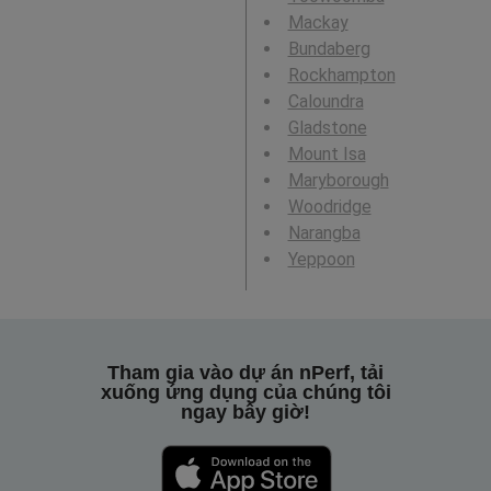
Mackay
Bundaberg
Rockhampton
Caloundra
Gladstone
Mount Isa
Maryborough
Woodridge
Narangba
Yeppoon
Tham gia vào dự án nPerf, tải
xuống ứng dụng của chúng tôi
ngay bây giờ!