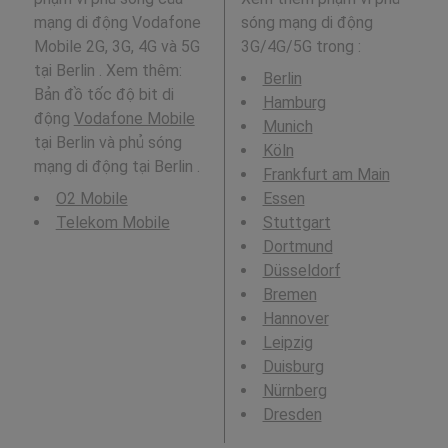
mạng di động Vodafone
sóng mạng di động
Mobile 2G, 3G, 4G và 5G
3G/4G/5G trong
:
tại Berlin . Xem thêm:
Berlin
Bản đồ tốc độ bit di
Hamburg
động
Vodafone Mobile
Munich
tại Berlin và phủ sóng
Köln
mạng di động tại Berlin .
Frankfurt am Main
O2 Mobile
Essen
Telekom Mobile
Stuttgart
Dortmund
Düsseldorf
Bremen
Hannover
Leipzig
Duisburg
Nürnberg
Dresden