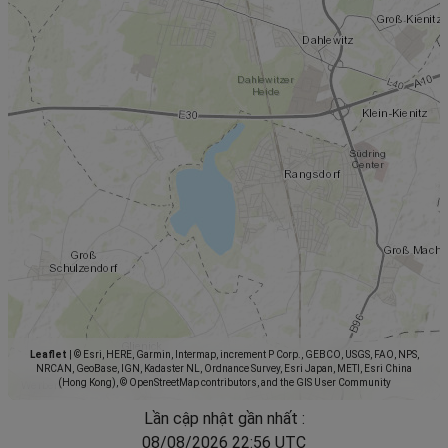
Leaflet
|
© Esri, HERE, Garmin, Intermap, increment P Corp., GEBCO, USGS, FAO, NPS,
NRCAN, GeoBase, IGN, Kadaster NL, Ordnance Survey, Esri Japan, METI, Esri China
(Hong Kong), © OpenStreetMap contributors, and the GIS User Community
Lần cập nhật gần nhất :
08/08/2026 22:56 UTC