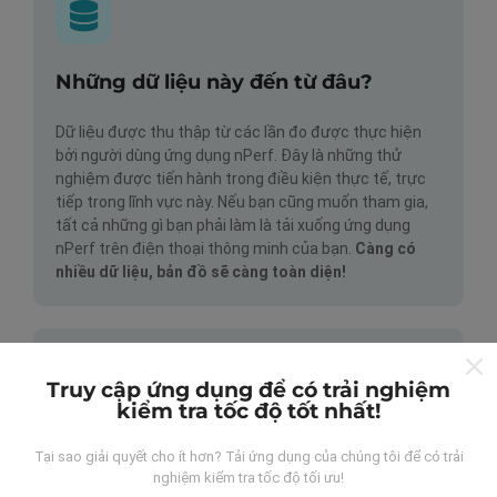
Những dữ liệu này đến từ đâu?
Dữ liệu được thu thập từ các lần đo được thực hiện
bởi người dùng ứng dụng nPerf. Đây là những thử
nghiệm được tiến hành trong điều kiện thực tế, trực
tiếp trong lĩnh vực này. Nếu bạn cũng muốn tham gia,
tất cả những gì bạn phải làm là tải xuống ứng dụng
nPerf trên điện thoại thông minh của bạn.
Càng có
nhiều dữ liệu, bản đồ sẽ càng toàn diện!
Truy cập ứng dụng để có trải nghiệm
kiểm tra tốc độ tốt nhất!
Cập nhật được thực hiện như thế
Tại sao giải quyết cho ít hơn? Tải ứng dụng của chúng tôi để có trải
nào?
nghiệm kiểm tra tốc độ tối ưu!