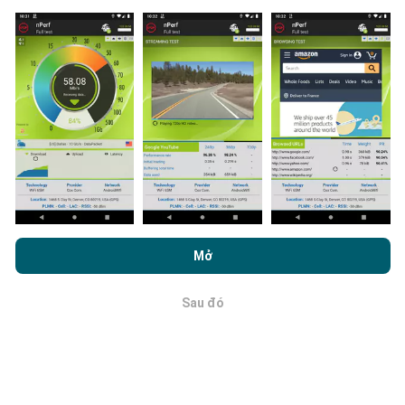
Bản đồ phủ sóng mạng được bot tự động cập nhật
mỗi giờ. Bản đồ tốc độ được
cập nhật cứ sau 15 phút
.
Dữ liệu được hiển thị trong hai năm. Sau hai năm, dữ
liệu cũ nhất sẽ bị xóa khỏi bản đồ mỗi tháng một lần.
Làm thế nào đáng tin cậy và chính
Bằng cách duyệt nPerf.com, bạn đồng ý với
Chính sách sử dụng
xác là nó?
quyền riêng tư và cookie
cũng như thử nghiệm nPerf của chúng
Mở
tôi
Thỏa thuận cấp phép người dùng cuối
.
Các phép đo được tiến hành trên thiết bị của người
dùng. Độ chính xác định vị địa lý phụ thuộc vào chất
Sau đó
OK
lượng thu của tín hiệu GPS tại thời điểm đo. Đối với dữ
liệu bảo hiểm, chúng tôi chỉ giữ lại các phép đo với độ
chính xác định vị địa lý tối đa
là 50 mét
. Đối với tốc độ
bit tải xuống, ngưỡng này lên tới 200 mét.