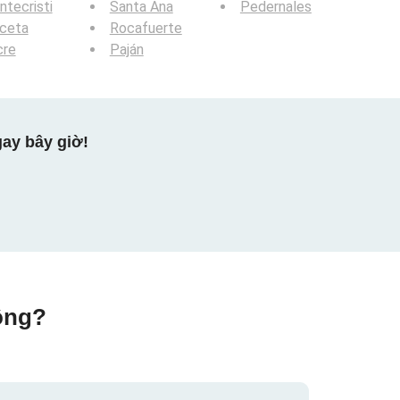
tecristi
Santa Ana
Pedernales
lceta
Rocafuerte
cre
Paján
ay bây giờ!
ộng?