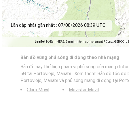
Lần cập nhật gần nhất :
07/08/2026 08:39 UTC
Leaflet
|
© Esri, HERE, Garmin, Intermap, increment P Corp., GEBCO, U
Bản đồ vùng phủ sóng di động theo nhà mạng
Bản đồ này thể hiện phạm vi phủ sóng của mạng di độ
5G tại Portoviejo, Manabí . Xem thêm: Bản đồ tốc độ 
Portoviejo, Manabí và phủ sóng mạng di động tại Porto
Claro Movil
Movistar Movil