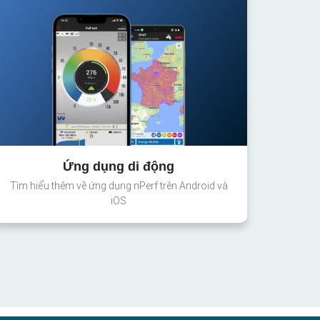
Ứng dụng di động
Tìm hiểu thêm về ứng dụng nPerf trên Android và
iOS