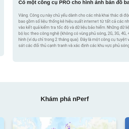
Có một công cụ PRO cho hình ảnh bản đồ ba
Vâng. Công cụ này chủ yếu dành cho các nhà khai thác di đ
bao gồm số liệu thống kê hiệu suất internet từ tất cả các n
vào kết quả kiểm tra tốc độ và dữ liệu bảo hiểm. Những dữ l
bộ lọc theo công nghệ (không có vùng phủ sóng, 2G, 3G, 4G, 
hình (ví dụ chỉ trong 2 tháng qua). Đây là một công cụ tuyệt 
sát các đối thủ cạnh tranh và xác định các khu vực phủ sóng
Khám phá nPerf