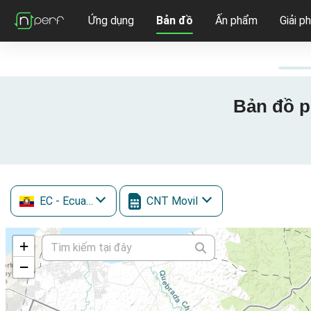
Ứng dụng
Bản đồ
Ấn phẩm
Giải p
Bản đồ p
EC
- Ecuador
CNT Movil
+
−