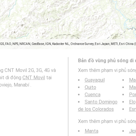
SGS, FAO, NPS, NRCAN, GeoBase, IGN, Kadaster NL, Ordnance Survey, Esri Japan, METI, Esri China 
Bản đồ vùng phủ sóng di
ng CNT Movil 2G, 3G, 4G và
Xem thêm phạm vi phủ són
bit di động
CNT Movil
tại
Guayaquil
Ma
viejo, Manabí .
Quito
Ma
Cuenca
Por
Santo Domingo
Elo
de los Colorados
Es
Xem thêm phạm vi phủ sóng 
Manta
Jip