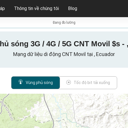
háp
Thông tin về chúng tôi
Blog
Đang đo lường
hủ sóng 3G / 4G / 5G CNT Movil $s - 
Mạng dữ liệu di động CNT Movil tại , Ecuador
Vùng phủ sóng
Tốc độ bit tải xuống