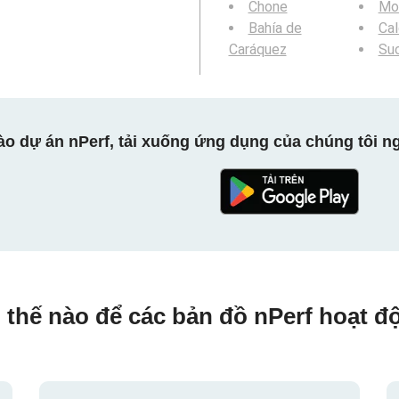
Chone
Mon
Bahía de
Ca
Caráquez
Su
ào dự án nPerf, tải xuống ứng dụng của chúng tôi ng
 thế nào để các bản đồ nPerf hoạt đ