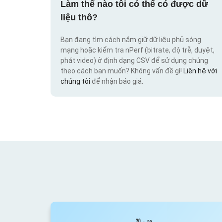
Làm thế nào tôi có thể có được dữ
liệu thô?
Bạn đang tìm cách nắm giữ dữ liệu phủ sóng
mạng hoặc kiểm tra nPerf (bitrate, độ trễ, duyệt,
phát video) ở định dạng CSV để sử dụng chúng
theo cách bạn muốn? Không vấn đề gì!
Liên hệ với
chúng tôi
để nhận báo giá.