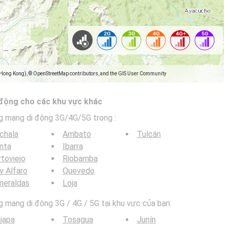
(Hong Kong), © OpenStreetMap contributors, and the GIS User Community
 động cho các khu vực khác
g mạng di động 3G/4G/5G trong
:
chala
Ambato
Tulcán
nta
Ibarra
toviejo
Riobamba
y Alfaro
Quevedo
meraldas
Loja
mạng di động 3G / 4G / 5G tại khu vực của bạn:
ijapa
Tosagua
Junín