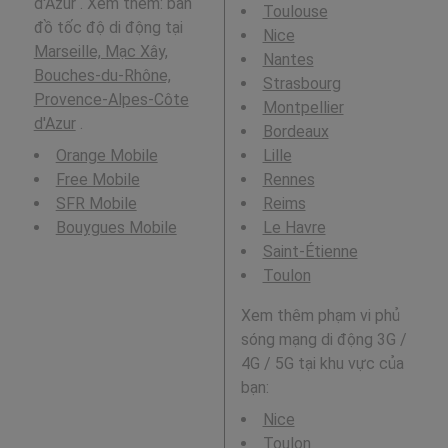
d'Azur . Xem thêm: bản
Toulouse
đồ tốc độ di động tại
Nice
Marseille, Mạc Xây,
Nantes
Bouches-du-Rhône,
Strasbourg
Provence-Alpes-Côte
Montpellier
d'Azur
.
Bordeaux
Orange Mobile
Lille
Free Mobile
Rennes
SFR Mobile
Reims
Bouygues Mobile
Le Havre
Saint-Étienne
Toulon
Xem thêm phạm vi phủ
sóng mạng di động 3G /
4G / 5G tại khu vực của
bạn:
Nice
Toulon