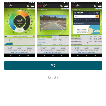
Dữ liệu được thu thập từ các lần đo được thực hiện
bởi người dùng ứng dụng nPerf. Đây là những thử
nghiệm được tiến hành trong điều kiện thực tế, trực
tiếp trong lĩnh vực này. Nếu bạn cũng muốn tham gia,
tất cả những gì bạn phải làm là tải xuống ứng dụng
nPerf trên điện thoại thông minh của bạn.
Càng có
nhiều dữ liệu, bản đồ sẽ càng toàn diện!
Bằng cách duyệt nPerf.com, bạn đồng ý với
Chính sách sử dụng
quyền riêng tư và cookie
cũng như thử nghiệm nPerf của chúng
Mở
Cập nhật được thực hiện như thế nào?
tôi
Thỏa thuận cấp phép người dùng cuối
.
Sau đó
Bản đồ phủ sóng mạng được bot tự động cập nhật
OK
mỗi giờ. Bản đồ tốc độ được
cập nhật cứ sau 15 phút
.
Dữ liệu được hiển thị trong hai năm. Sau hai năm, dữ
liệu cũ nhất sẽ bị xóa khỏi bản đồ mỗi tháng một lần.