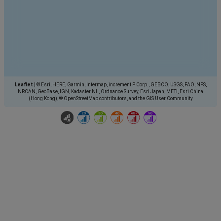
Leaflet
|
© Esri, HERE, Garmin, Intermap, increment P Corp., GEBCO, USGS, FAO, NPS,
NRCAN, GeoBase, IGN, Kadaster NL, Ordnance Survey, Esri Japan, METI, Esri China
(Hong Kong), © OpenStreetMap contributors, and the GIS User Community