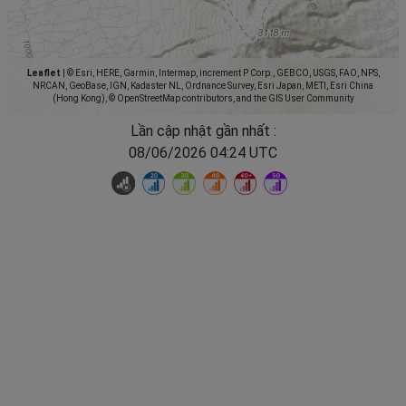
Leaflet
|
© Esri, HERE, Garmin, Intermap, increment P Corp., GEBCO, USGS, FAO, NPS,
NRCAN, GeoBase, IGN, Kadaster NL, Ordnance Survey, Esri Japan, METI, Esri China
(Hong Kong), © OpenStreetMap contributors, and the GIS User Community
Lần cập nhật gần nhất :
08/06/2026 04:24 UTC