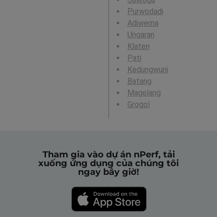
Purwodadi
Adiwerna
Ungaran
Klaten
Pati
Kedungwuni
Batang
Magelang
Grogol
Tham gia vào dự án nPerf, tải
xuống ứng dụng của chúng tôi
ngay bây giờ!