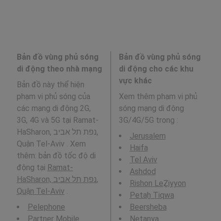
Bản đồ vùng phủ sóng
Bản đồ vùng phủ sóng
di động theo nhà mạng
di động cho các khu
vực khác
Bản đồ này thể hiện
phạm vi phủ sóng của
Xem thêm phạm vi phủ
các mạng di động 2G,
sóng mạng di động
3G, 4G và 5G tại Ramat-
3G/4G/5G trong
:
HaSharon, נפת תל אביב,
Jerusalem
Quận Tel-Aviv . Xem
Haifa
thêm: bản đồ tốc độ di
Tel Aviv
động tại
Ramat-
Ashdod
HaSharon, נפת תל אביב,
Rishon LeẔiyyon
Quận Tel-Aviv
.
Petaẖ Tiqwa
Pelephone
Beersheba
Partner Mobile
Netanya