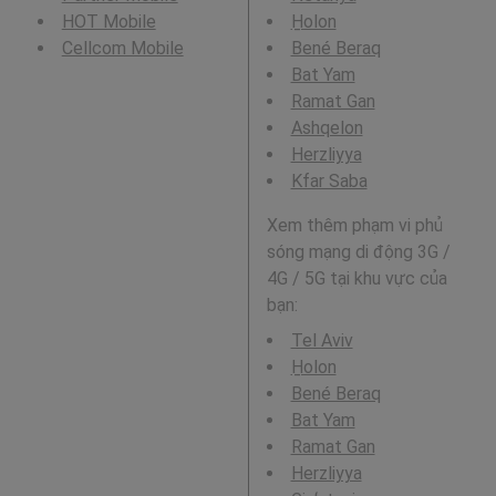
HOT Mobile
H̱olon
Cellcom Mobile
Bené Beraq
Bat Yam
Ramat Gan
Ashqelon
Herzliyya
Kfar Saba
Xem thêm phạm vi phủ
sóng mạng di động 3G /
4G / 5G tại khu vực của
bạn:
Tel Aviv
H̱olon
Bené Beraq
Bat Yam
Ramat Gan
Herzliyya