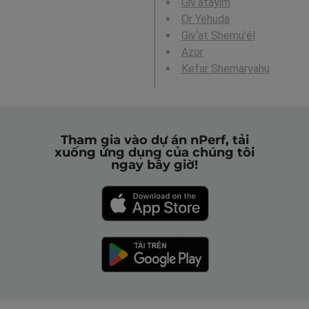
Giv‘atayim
Or Yehuda
Giv‘at Shemu’él
Azor
Kefar Shemaryahu
Tham gia vào dự án nPerf, tải
xuống ứng dụng của chúng tôi
ngay bây giờ!