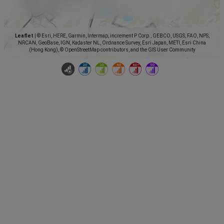
Leaflet
|
© Esri, HERE, Garmin, Intermap, increment P Corp., GEBCO, USGS, FAO, NPS,
NRCAN, GeoBase, IGN, Kadaster NL, Ordnance Survey, Esri Japan, METI, Esri China
(Hong Kong), © OpenStreetMap contributors, and the GIS User Community