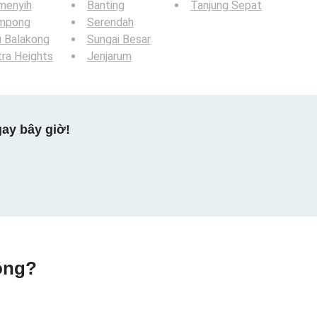
menyih
Banting
Tanjung Sepat
mpong
Serendah
u Balakong
Sungai Besar
ra Heights
Jenjarum
ay bây giờ!
ộng?