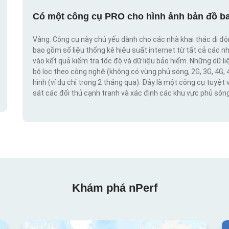
Có một công cụ PRO cho hình ảnh bản đồ ba
Vâng. Công cụ này chủ yếu dành cho các nhà khai thác di đ
bao gồm số liệu thống kê hiệu suất internet từ tất cả các n
vào kết quả kiểm tra tốc độ và dữ liệu bảo hiểm. Những dữ l
bộ lọc theo công nghệ (không có vùng phủ sóng, 2G, 3G, 4G, 
hình (ví dụ chỉ trong 2 tháng qua). Đây là một công cụ tuyệt 
sát các đối thủ cạnh tranh và xác định các khu vực phủ sóng
Khám phá nPerf