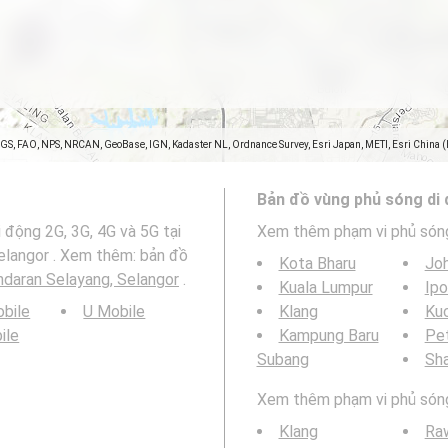
SGS, FAO, NPS, NRCAN, GeoBase, IGN, Kadaster NL, Ordnance Survey, Esri Japan, METI, Esri China 
Bản đồ vùng phủ sóng di
 động 2G, 3G, 4G và 5G tại
Xem thêm phạm vi phủ són
elangor . Xem thêm: bản đồ
Kota Bharu
Joh
ndaran Selayang, Selangor
.
Kuala Lumpur
Ipo
bile
U Mobile
Klang
Ku
ile
Kampung Baru
Pet
Subang
Sh
Xem thêm phạm vi phủ sóng 
Klang
Ra