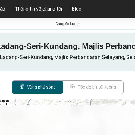
háp
Thông tin về chúng tôi
Blog
Đang đo lường
 Ladang-Seri-Kundang, Majlis Perband
 Ladang-Seri-Kundang, Majlis Perbandaran Selayang, Sel
Vùng phủ sóng
Tốc độ bit tải xuống