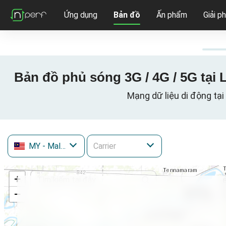
Ứng dụng
Bản đồ
Ấn phẩm
Giải p
Bản đồ phủ sóng 3G / 4G / 5G tại
Mạng dữ liệu di động tại
MY
- Malaysia
+
−