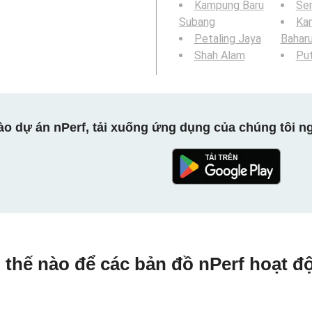
Kampung Baru
Se
Subang
Ka
Petaling Jaya
Bahar
Shah Alam
Put
ào dự án nPerf, tải xuống ứng dụng của chúng tôi ng
 thế nào để các bản đồ nPerf hoạt đ