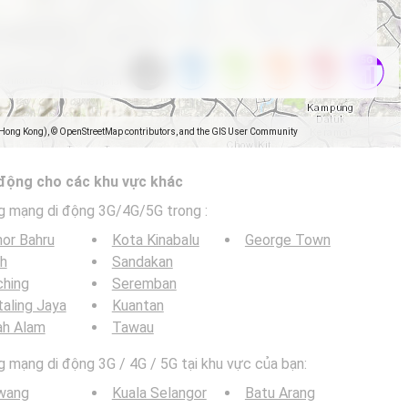
(Hong Kong), © OpenStreetMap contributors, and the GIS User Community
 động cho các khu vực khác
g mạng di động 3G/4G/5G trong
:
or Bahru
Kota Kinabalu
George Town
h
Sandakan
ching
Seremban
aling Jaya
Kuantan
ah Alam
Tawau
mạng di động 3G / 4G / 5G tại khu vực của bạn:
wang
Kuala Selangor
Batu Arang