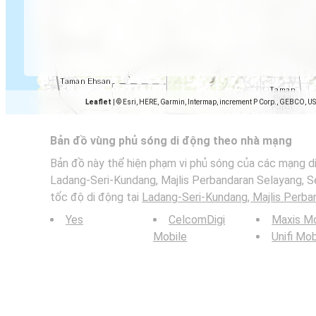
Leaflet
|
© Esri, HERE, Garmin, Intermap, increment P Corp., GEBCO, U
Bản đồ vùng phủ sóng di động theo nhà mạng
Bản đồ này thể hiện phạm vi phủ sóng của các mạng di
Ladang-Seri-Kundang, Majlis Perbandaran Selayang, S
tốc độ di động tại
Ladang-Seri-Kundang, Majlis Perba
Yes
CelcomDigi
Maxis Mo
Mobile
Unifi Mob