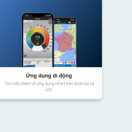
Ứng dụng di động
Tìm hiểu thêm về ứng dụng nPerf trên Android và
iOS