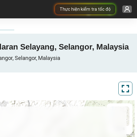
Thực hiện kiểm tra tốc độ
aran Selayang, Selangor, Malaysia
angor, Selangor, Malaysia
ArcGIS