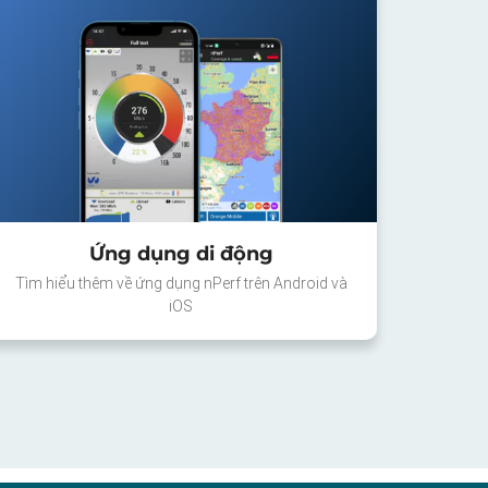
Ứng dụng di động
Tìm hiểu thêm về ứng dụng nPerf trên Android và
iOS