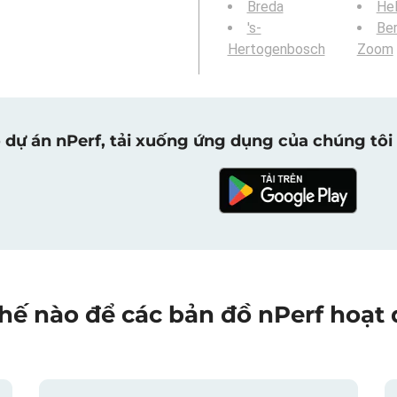
Breda
He
's-
Be
Hertogenbosch
Zoom
 dự án nPerf, tải xuống ứng dụng của chúng tôi 
hế nào để các bản đồ nPerf hoạt