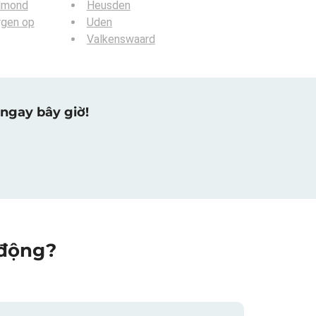
lmond
Heusden
rgen op
Uden
Valkenswaard
ngay bây giờ!
 động?