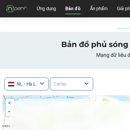
Ứng dụng
Bản đồ
Ấn phẩm
Giải p
Bản đồ phủ sóng 
Mạng dữ liệu d
NL
- Hà Lan
+
−