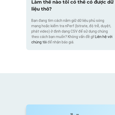
Làm thế nào tôi có thể có được dữ
liệu thô?
Bạn đang tìm cách nắm giữ dữ liệu phủ sóng
mạng hoặc kiểm tra nPerf (bitrate, độ trễ, duyệt,
phát video) ở định dạng CSV để sử dụng chúng
theo cách bạn muốn? Không vấn đề gì!
Liên hệ với
chúng tôi
để nhận báo giá.