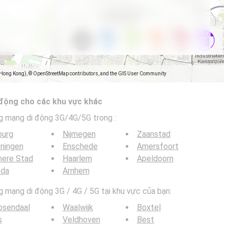
(Hong Kong), © OpenStreetMap contributors, and the GIS User Community
 động cho các khu vực khác
g mạng di động 3G/4G/5G trong
:
burg
Nijmegen
Zaanstad
ningen
Enschede
Amersfoort
mere Stad
Haarlem
Apeldoorn
eda
Arnhem
mạng di động 3G / 4G / 5G tại khu vực của bạn:
osendaal
Waalwijk
Boxtel
s
Veldhoven
Best