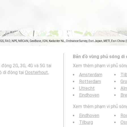
SGS, FAO, NPS, NRCAN, GeoBase, IGN, Kadaster NL, Ordnance Survey, Esri Japan, METI, Esri China 
Bản đồ vùng phủ sóng di
 động 2G, 3G, 4G và 5G tại
Xem thêm phạm vi phủ són
 di động tại
Oosterhout,
Amsterdam
Til
Rotterdam
Gro
Utrecht
Al
Eindhoven
Br
Xem thêm phạm vi phủ sóng 
Eindhoven
Ro
Tilburg
Os