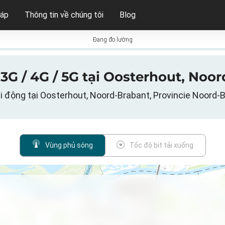
háp
Thông tin về chúng tôi
Blog
Đang đo lường
3G / 4G / 5G tại Oosterhout, Noor
i động tại Oosterhout, Noord-Brabant, Provincie Noord-
Vùng phủ sóng
Tốc độ bit tải xuống