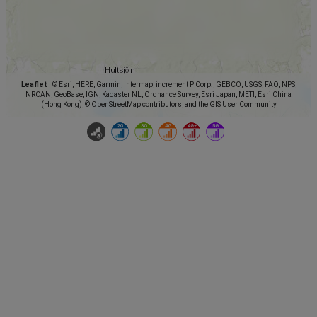
Leaflet
|
© Esri, HERE, Garmin, Intermap, increment P Corp., GEBCO, USGS, FAO, NPS,
NRCAN, GeoBase, IGN, Kadaster NL, Ordnance Survey, Esri Japan, METI, Esri China
(Hong Kong), © OpenStreetMap contributors, and the GIS User Community