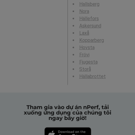
Hallsberg
Nora
Hällefors
Askersund
Laxå
Kopparberg
Hovsta
Frövi
Fjugesta
Storå
Hällabrottet
Tham gia vào dự án nPerf, tải
xuống ứng dụng của chúng tôi
ngay bây giờ!