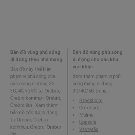
Bản đồ vùng phủ sóng
Bản đồ vùng phủ sóng
di động theo nhà mạng
di động cho các khu
vực khác
Bản đồ này thể hiện
phạm vi phủ sóng của
Xem thêm phạm vi phủ
các mạng di động 2G,
sóng mạng di động
3G, 4G và 5G tại Orebro,
3G/4G/5G trong
:
Örebro kommun, Örebro,
Stockholm
Örebro län . Xem thêm:
Göteborg
bản đồ tốc độ di động
Malmö
tại
Orebro, Örebro
Uppsala
kommun, Örebro, Örebro
Västerås
län
.