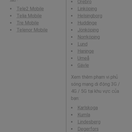
Örebro
Tele2 Mobile
Linköping
Telia Mobile
Helsingborg
Tre Mobile
Huddinge
Telenor Mobile
Jönköping
Norrköping
Lund
Haninge
Umeå
Gävle
Xem thêm phạm vi phủ
sóng mạng di động 3G /
4G / 5G tại khu vực của
bạn:
Karlskoga
Kumla
Lindesberg
Degerfors