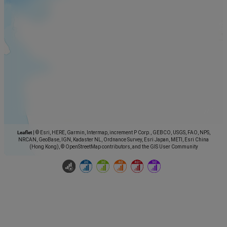
Leaflet
|
© Esri, HERE, Garmin, Intermap, increment P Corp., GEBCO, USGS, FAO, NPS,
NRCAN, GeoBase, IGN, Kadaster NL, Ordnance Survey, Esri Japan, METI, Esri China
(Hong Kong), © OpenStreetMap contributors, and the GIS User Community