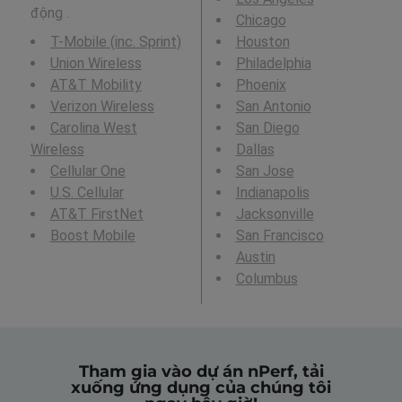
động .
Chicago
T-Mobile (inc. Sprint)
Houston
Union Wireless
Philadelphia
AT&T Mobility
Phoenix
Verizon Wireless
San Antonio
Carolina West
San Diego
Wireless
Dallas
Cellular One
San Jose
U.S. Cellular
Indianapolis
AT&T FirstNet
Jacksonville
Boost Mobile
San Francisco
Austin
Columbus
Tham gia vào dự án nPerf, tải
xuống ứng dụng của chúng tôi