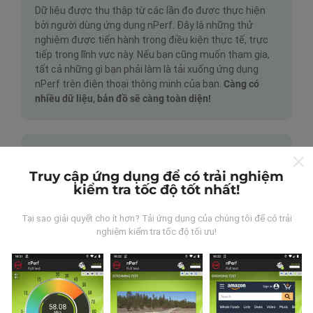
Dữ liệu được thu thập từ các lần đo được thực hiện
bởi người dùng ứng dụng nPerf. Đây là những thử
nghiệm được tiến hành trong điều kiện thực tế, trực
tiếp trong lĩnh vực này. Nếu bạn cũng muốn tham gia,
tất cả những gì bạn phải làm là tải xuống ứng dụng
nPerf trên điện thoại thông minh của bạn.
Càng có
nhiều dữ liệu, bản đồ sẽ càng toàn diện!
Truy cập ứng dụng để có trải nghiệm
kiểm tra tốc độ tốt nhất!
Cập nhật được thực hiện như thế
Tại sao giải quyết cho ít hơn? Tải ứng dụng của chúng tôi để có trải
nào?
nghiệm kiểm tra tốc độ tối ưu!
Bản đồ phủ sóng mạng được bot tự động cập nhật
mỗi giờ. Bản đồ tốc độ được
cập nhật cứ sau 15 phút
.
Dữ liệu được hiển thị trong hai năm. Sau hai năm, dữ
liệu cũ nhất sẽ bị xóa khỏi bản đồ mỗi tháng một lần.