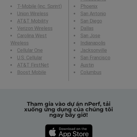
T-Mobile (inc. Sprint)
Phoenix
Union Wireless
San Antonio
AT&T Mobility
San Diego
Verizon Wireless
Dallas
Carolina West
San Jose
Wireless
Indianapolis
Cellular One
Jacksonville
U.S. Cellular
San Francisco
AT&T FirstNet
Austin
Boost Mobile
Columbus
Tham gia vào dự án nPerf, tải
xuống ứng dụng của chúng tôi
ngay bây giờ!