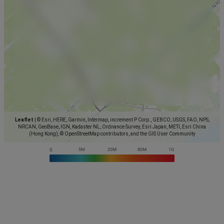
Leaflet
|
© Esri, HERE, Garmin, Intermap, increment P Corp., GEBCO, USGS, FAO, NPS,
NRCAN, GeoBase, IGN, Kadaster NL, Ordnance Survey, Esri Japan, METI, Esri China
(Hong Kong), © OpenStreetMap contributors, and the GIS User Community