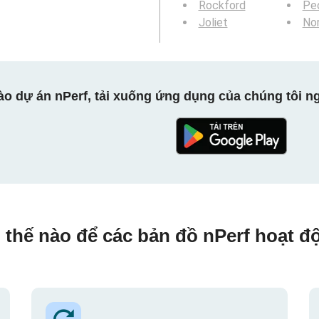
Rockford
Peo
Joliet
Nor
ào dự án nPerf, tải xuống ứng dụng của chúng tôi ng
 thế nào để các bản đồ nPerf hoạt đ