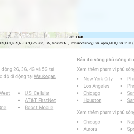
SGS, FAO, NPS, NRCAN, GeoBase, IGN, Kadaster NL, Ordnance Survey, Esri Japan, METI, Esri China 
Bản đồ vùng phủ sóng di
 động 2G, 3G, 4G và 5G tại
Xem thêm phạm vi phủ són
c độ di động tại
Waukegan,
New York City
Phi
Los Angeles
Ph
 West
U.S. Cellular
Chicago
San
AT&T FirstNet
Houston
Sa
 One
Boost Mobile
Xem thêm phạm vi phủ sóng 
Chicago
Nap
Aurora
Spr