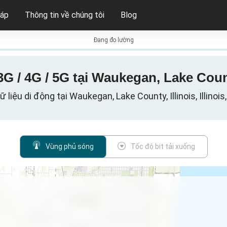
háp
Thông tin về chúng tôi
Blog
Đang đo lường
 / 4G / 5G tại Waukegan, Lake Count
 liệu di động tại Waukegan, Lake County, Illinois, Illinois
Vùng phủ sóng
Tốc độ bit tải xuống