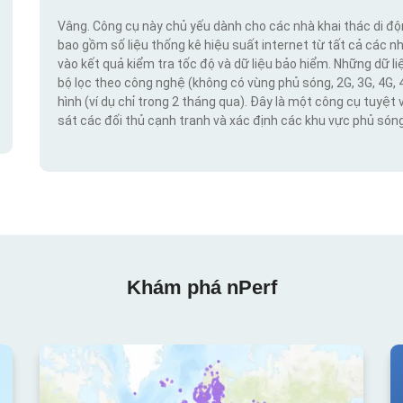
Vâng. Công cụ này chủ yếu dành cho các nhà khai thác di đ
bao gồm số liệu thống kê hiệu suất internet từ tất cả các n
vào kết quả kiểm tra tốc độ và dữ liệu bảo hiểm. Những dữ l
bộ lọc theo công nghệ (không có vùng phủ sóng, 2G, 3G, 4G, 
hình (ví dụ chỉ trong 2 tháng qua). Đây là một công cụ tuyệt 
sát các đối thủ cạnh tranh và xác định các khu vực phủ sóng
Khám phá nPerf