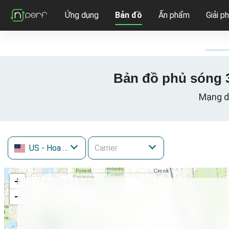
Ứng dụng
Bản đồ
Ấn phẩm
Giải p
Bản đồ phủ sóng 3G
Mạng dữ
US
- Hoa Kỳ
+
−