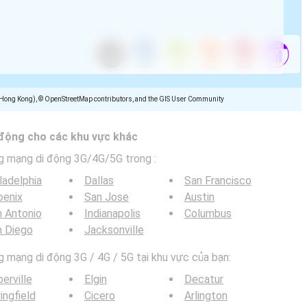
(Hong Kong), © OpenStreetMap contributors, and the GIS User Community
 động cho các khu vực khác
g mạng di động 3G/4G/5G trong
:
ladelphia
Dallas
San Francisco
oenix
San Jose
Austin
 Antonio
Indianapolis
Columbus
n Diego
Jacksonville
mạng di động 3G / 4G / 5G tại khu vực của bạn:
erville
Elgin
Decatur
ingfield
Cicero
Arlington