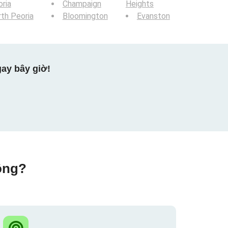
ria
Champaign
Heights
th Peoria
Bloomington
Evanston
ay bây giờ!
ộng?