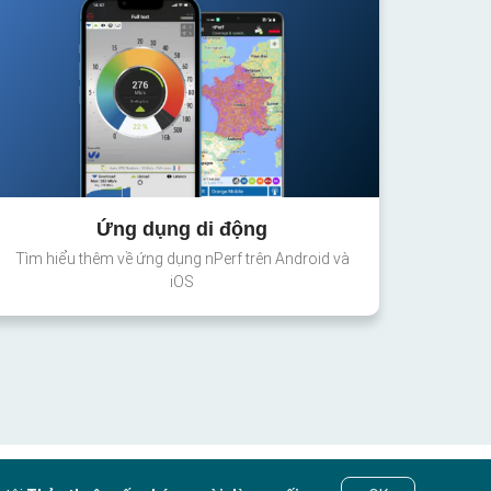
Ứng dụng di động
Tìm hiểu thêm về ứng dụng nPerf trên Android và
iOS