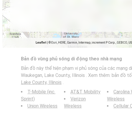
Leaflet
|
© Esri, HERE, Garmin, Intermap, increment P Corp., GEBCO, U
Bản đồ vùng phủ sóng di động theo nhà mạng
Bản đồ này thể hiện phạm vi phủ sóng của các mạng di
Waukegan, Lake County, Illinois . Xem thêm: bản đồ tố
Lake County, Illinois
.
T-Mobile (inc.
AT&T Mobility
Carolina
Sprint)
Verizon
Wireless
Union Wireless
Wireless
Cellular