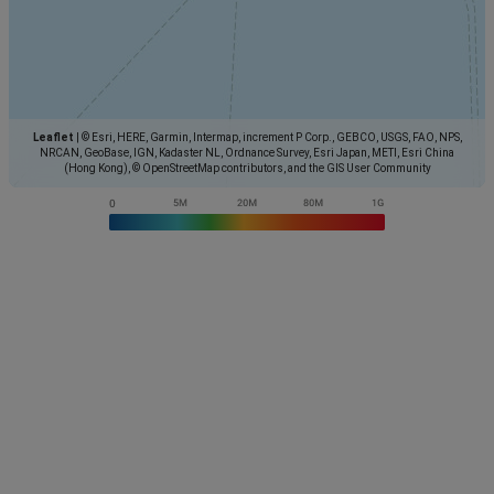
Leaflet
|
© Esri, HERE, Garmin, Intermap, increment P Corp., GEBCO, USGS, FAO, NPS,
NRCAN, GeoBase, IGN, Kadaster NL, Ordnance Survey, Esri Japan, METI, Esri China
(Hong Kong), © OpenStreetMap contributors, and the GIS User Community