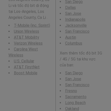
San Diego
Li và tốc độ bit di động
Dallas
tại Los-Angeles, Los
San Jose
Angeles County, Ca Li .
Indianapolis
T-Mobile (inc. Sprint)
Jacksonville
Union Wireless
San Francisco
AT&T Mobility
Austin
Verizon Wireless
Columbus
Carolina West
Xem thêm tốc độ bit 3G
Wireless
/ 4G / 5G tại khu vực
U.S. Cellular
của bạn:
AT&T FirstNet
Boost Mobile
San Diego
San Jose
San Francisco
Fresno
Sacramento
Long Beach
Oakland