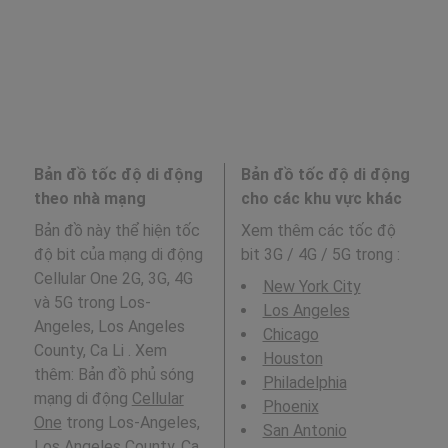
Bản đồ tốc độ di động
Bản đồ tốc độ di động
theo nhà mạng
cho các khu vực khác
Bản đồ này thể hiện tốc
Xem thêm các tốc độ
độ bit của mạng di động
bit 3G / 4G / 5G trong
:
Cellular One 2G, 3G, 4G
New York City
và 5G trong Los-
Los Angeles
Angeles, Los Angeles
Chicago
County, Ca Li . Xem
Houston
thêm: Bản đồ phủ sóng
Philadelphia
mạng di động
Cellular
Phoenix
One
trong Los-Angeles,
San Antonio
Los Angeles County, Ca