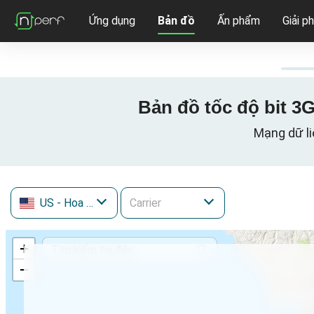
Ứng dụng
Bản đồ
Ấn phẩm
Giải p
Bản đồ tốc độ bit 3G
Mạng dữ li
US
- Hoa Kỳ
+
−