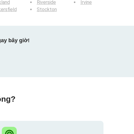
kland
Riverside
Irvine
ersfield
Stockton
ay bây giờ!
ộng?