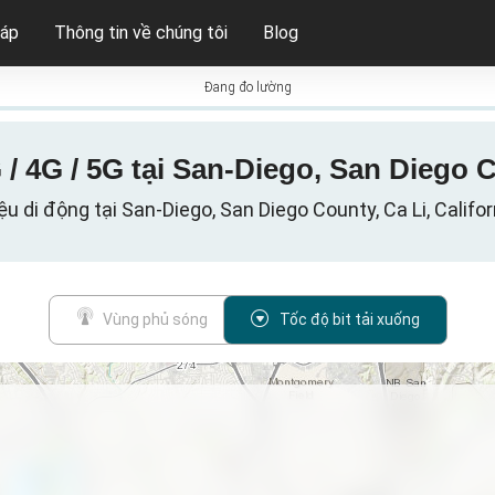
háp
Thông tin về chúng tôi
Blog
Đang đo lường
 / 4G / 5G tại San-Diego, San Diego 
ệu di động tại San-Diego, San Diego County, Ca Li, Califor
Vùng phủ sóng
Tốc độ bit tải xuống