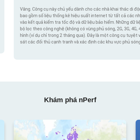
Vâng. Công cụ này chủ yếu dành cho các nhà khai thác di đ
bao gồm số liệu thống kê hiệu suất internet từ tất cả các n
vào kết quả kiểm tra tốc độ và dữ liệu bảo hiểm. Những dữ l
bộ lọc theo công nghệ (không có vùng phủ sóng, 2G, 3G, 4G, 
hình (ví dụ chỉ trong 2 tháng qua). Đây là một công cụ tuyệt 
sát các đối thủ cạnh tranh và xác định các khu vực phủ sóng
Khám phá nPerf