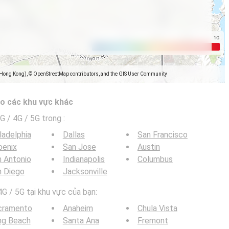
(Hong Kong), © OpenStreetMap contributors, and the GIS User Community
o các khu vực khác
G / 4G / 5G trong
:
ladelphia
Dallas
San Francisco
oenix
San Jose
Austin
 Antonio
Indianapolis
Columbus
n Diego
Jacksonville
G / 5G tại khu vực của bạn:
cramento
Anaheim
Chula Vista
ng Beach
Santa Ana
Fremont