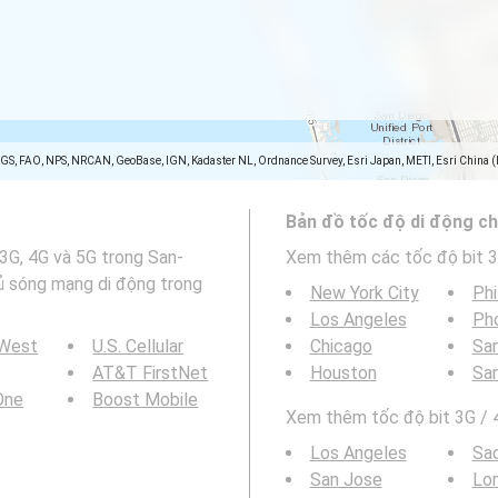
SGS, FAO, NPS, NRCAN, GeoBase, IGN, Kadaster NL, Ordnance Survey, Esri Japan, METI, Esri China 
Bản đồ tốc độ di động ch
 3G, 4G và 5G trong San-
Xem thêm các tốc độ bit 3
hủ sóng mạng di động trong
New York City
Phi
Los Angeles
Ph
 West
U.S. Cellular
Chicago
San
AT&T FirstNet
Houston
Sa
 One
Boost Mobile
Xem thêm tốc độ bit 3G / 4
Los Angeles
Sa
San Jose
Lo