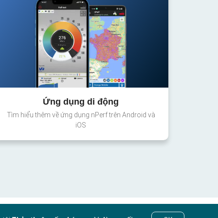
Ứng dụng di động
Tìm hiểu thêm về ứng dụng nPerf trên Android và
iOS