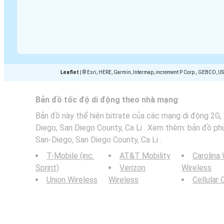
Leaflet
|
© Esri, HERE, Garmin, Intermap, increment P Corp., GEBCO, U
Bản đồ tốc độ di động theo nhà mạng
Bản đồ này thể hiện bitrate của các mạng di động 2G,
Diego, San Diego County, Ca Li . Xem thêm: bản đồ p
San-Diego, San Diego County, Ca Li .
T-Mobile (inc.
AT&T Mobility
Carolina
Sprint)
Verizon
Wireless
Union Wireless
Wireless
Cellular