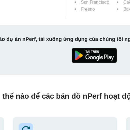
San Francisco
Oa
Fresno
Bak
ào dự án nPerf, tải xuống ứng dụng của chúng tôi ng
 thế nào để các bản đồ nPerf hoạt đ