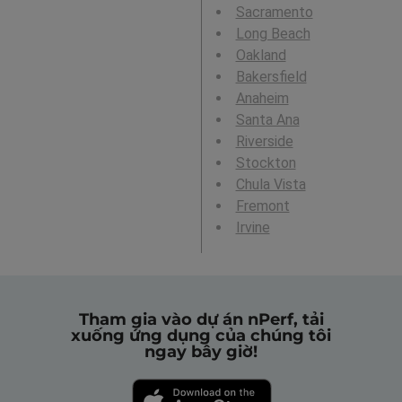
Sacramento
Long Beach
Oakland
Bakersfield
Anaheim
Santa Ana
Riverside
Stockton
Chula Vista
Fremont
Irvine
Tham gia vào dự án nPerf, tải
xuống ứng dụng của chúng tôi
ngay bây giờ!