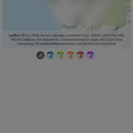
Leaflet
|
© Esri, HERE, Garmin, Intermap, increment P Corp., GEBCO, USGS, FAO, NPS,
NRCAN, GeoBase, IGN, Kadaster NL, Ordnance Survey, Esri Japan, METI, Esri China
(Hong Kong), © OpenStreetMap contributors, and the GIS User Community