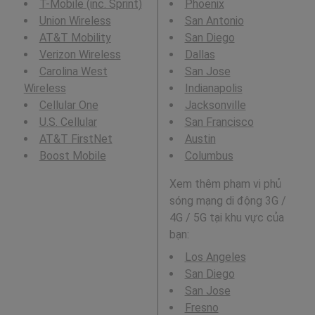
T-Mobile (inc. Sprint)
Phoenix
Union Wireless
San Antonio
AT&T Mobility
San Diego
Verizon Wireless
Dallas
Carolina West
San Jose
Wireless
Indianapolis
Cellular One
Jacksonville
U.S. Cellular
San Francisco
AT&T FirstNet
Austin
Boost Mobile
Columbus
Xem thêm phạm vi phủ
sóng mạng di động 3G /
4G / 5G tại khu vực của
bạn:
Los Angeles
San Diego
San Jose
Fresno