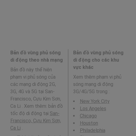
Bản đồ vùng phủ sóng
Bản đồ vùng phủ sóng
di động theo nhà mạng
di động cho các khu
vực khác
Bản đồ này thể hiện
phạm vi phủ sóng của
Xem thêm phạm vi phủ
các mạng di động 2G,
sóng mạng di động
3G, 4G và 5G tại San-
3G/4G/5G trong
:
Francisco, Cựu Kim Sơn,
New York City
Ca Li . Xem thêm: bản đồ
Los Angeles
tốc độ di động tại
San-
Chicago
Francisco, Cựu Kim Sơn,
Houston
Ca Li
.
Philadelphia