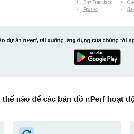
San Francisco
Oa
Fresno
Bak
ào dự án nPerf, tải xuống ứng dụng của chúng tôi ng
 thế nào để các bản đồ nPerf hoạt đ