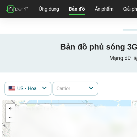
Ứng dụng
Bản đồ
Ấn phẩm
Giải p
Bản đồ phủ sóng 3G /
Mạng dữ liệ
US
- Hoa Kỳ
+
−