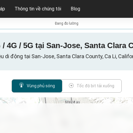
háp
Thông tin về chúng tôi
Blog
Đang đo lường
 4G / 5G tại San-Jose, Santa Clara 
u di động tại San-Jose, Santa Clara County, Ca Li, Califo
Vùng phủ sóng
Tốc độ bit tải xuống