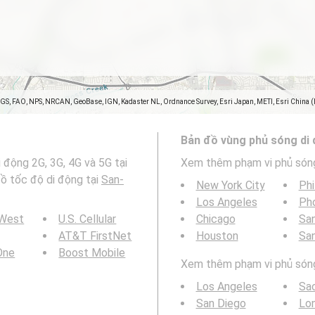
SGS, FAO, NPS, NRCAN, GeoBase, IGN, Kadaster NL, Ordnance Survey, Esri Japan, METI, Esri China 
Bản đồ vùng phủ sóng di
 động 2G, 3G, 4G và 5G tại
Xem thêm phạm vi phủ són
đồ tốc độ di động tại
San-
New York City
Phi
Los Angeles
Ph
 West
U.S. Cellular
Chicago
San
AT&T FirstNet
Houston
Sa
 One
Boost Mobile
Xem thêm phạm vi phủ sóng 
Los Angeles
Sa
San Diego
Lo