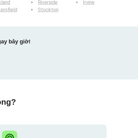
kland
Riverside
Irvine
ersfield
Stockton
ay bây giờ!
ộng?