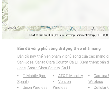
Leaflet
|
© Esri, HERE, Garmin, Intermap, increment P Corp., GEBCO, U
Bản đồ vùng phủ sóng di động theo nhà mạng
Bản đồ này thể hiện phạm vi phủ sóng của các mạng di
San-Jose, Santa Clara County, Ca Li . Xem thêm: bản 
Jose, Santa Clara County, Ca Li
.
T-Mobile (inc.
AT&T Mobility
Carolina
Sprint)
Verizon
Wireless
Union Wireless
Wireless
Cellular