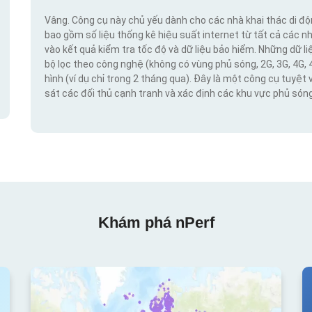
Vâng. Công cụ này chủ yếu dành cho các nhà khai thác di đ
bao gồm số liệu thống kê hiệu suất internet từ tất cả các n
vào kết quả kiểm tra tốc độ và dữ liệu bảo hiểm. Những dữ l
bộ lọc theo công nghệ (không có vùng phủ sóng, 2G, 3G, 4G, 
hình (ví dụ chỉ trong 2 tháng qua). Đây là một công cụ tuyệt 
sát các đối thủ cạnh tranh và xác định các khu vực phủ sóng
Khám phá nPerf