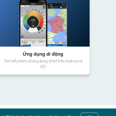
Ứng dụng di động
Tìm hiểu thêm về ứng dụng nPerf trên Android và
iOS