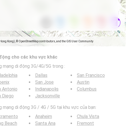
(Hong Kong), © OpenStreetMap contributors, and the GIS User Community
 động cho các khu vực khác
g mạng di động 3G/4G/5G trong
:
ladelphia
Dallas
San Francisco
oenix
San Jose
Austin
 Antonio
Indianapolis
Columbus
n Diego
Jacksonville
mạng di động 3G / 4G / 5G tại khu vực của bạn:
cramento
Anaheim
Chula Vista
ng Beach
Santa Ana
Fremont