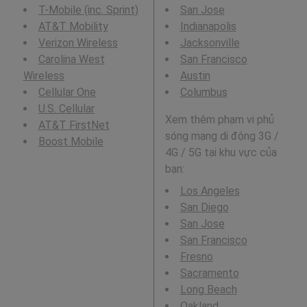
T-Mobile (inc. Sprint)
San Jose
AT&T Mobility
Indianapolis
Verizon Wireless
Jacksonville
Carolina West
San Francisco
Wireless
Austin
Cellular One
Columbus
U.S. Cellular
Xem thêm phạm vi phủ
AT&T FirstNet
sóng mạng di động 3G /
Boost Mobile
4G / 5G tại khu vực của
bạn:
Los Angeles
San Diego
San Jose
San Francisco
Fresno
Sacramento
Long Beach
Oakland