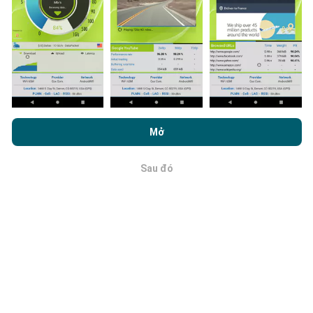
Cập nhật được thực hiện như thế nào?
Bằng cách duyệt nPerf.com, bạn đồng ý với
Chính sách sử dụng
quyền riêng tư và cookie
cũng như thử nghiệm nPerf của chúng
Mở
Bản đồ phủ sóng mạng được bot tự động cập nhật
tôi
Thỏa thuận cấp phép người dùng cuối
.
mỗi giờ. Bản đồ tốc độ được
cập nhật cứ sau 15 phút
.
Dữ liệu được hiển thị trong hai năm. Sau hai năm, dữ
Sau đó
OK
liệu cũ nhất sẽ bị xóa khỏi bản đồ mỗi tháng một lần.
Làm thế nào đáng tin cậy và chính xác
là nó?