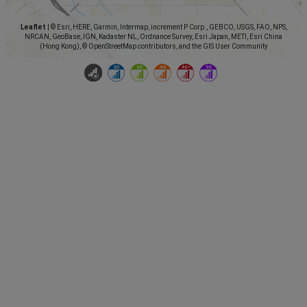
Leaflet
|
© Esri, HERE, Garmin, Intermap, increment P Corp., GEBCO, USGS, FAO, NPS,
NRCAN, GeoBase, IGN, Kadaster NL, Ordnance Survey, Esri Japan, METI, Esri China
(Hong Kong), © OpenStreetMap contributors, and the GIS User Community