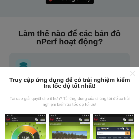
Làm thế nào để các bản đồ
nPerf hoạt động?
Truy cập ứng dụng để có trải nghiệm kiểm
Những dữ liệu này đến từ đâu?
tra tốc độ tốt nhất!
Tại sao giải quyết cho ít hơn? Tải ứng dụng của chúng tôi để có trải
Dữ liệu được thu thập từ các lần đo được thực hiện
nghiệm kiểm tra tốc độ tối ưu!
bởi người dùng ứng dụng nPerf. Đây là những thử
nghiệm được tiến hành trong điều kiện thực tế, trực
tiếp trong lĩnh vực này. Nếu bạn cũng muốn tham gia,
tất cả những gì bạn phải làm là tải xuống ứng dụng
nPerf trên điện thoại thông minh của bạn.
Càng có
nhiều dữ liệu, bản đồ sẽ càng toàn diện!