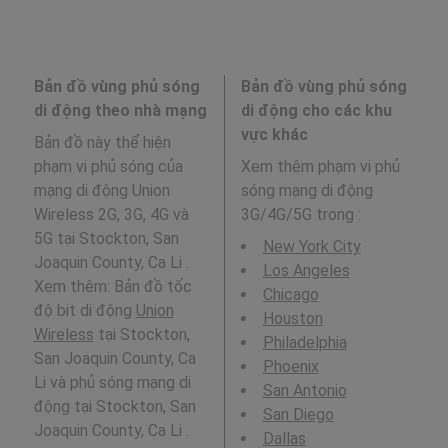
Bản đồ vùng phủ sóng
Bản đồ vùng phủ sóng
di động theo nhà mạng
di động cho các khu
vực khác
Bản đồ này thể hiện
phạm vi phủ sóng của
Xem thêm phạm vi phủ
mạng di động Union
sóng mạng di động
Wireless 2G, 3G, 4G và
3G/4G/5G trong
:
5G tại Stockton, San
New York City
Joaquin County, Ca Li .
Los Angeles
Xem thêm: Bản đồ tốc
Chicago
độ bit di động
Union
Houston
Wireless
tại Stockton,
Philadelphia
San Joaquin County, Ca
Phoenix
Li và phủ sóng mạng di
San Antonio
động tại Stockton, San
San Diego
Joaquin County, Ca Li .
Dallas