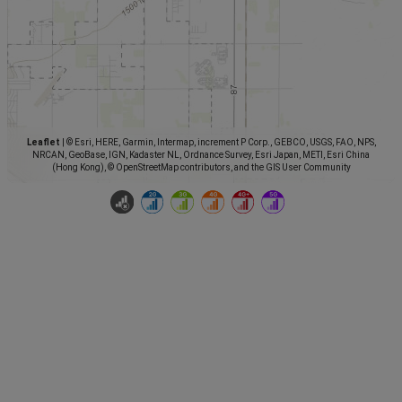
Leaflet
|
© Esri, HERE, Garmin, Intermap, increment P Corp., GEBCO, USGS, FAO, NPS,
NRCAN, GeoBase, IGN, Kadaster NL, Ordnance Survey, Esri Japan, METI, Esri China
(Hong Kong), © OpenStreetMap contributors, and the GIS User Community