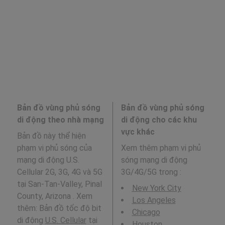
Bản đồ vùng phủ sóng
Bản đồ vùng phủ sóng
di động theo nhà mạng
di động cho các khu
vực khác
Bản đồ này thể hiện
phạm vi phủ sóng của
Xem thêm phạm vi phủ
mạng di động U.S.
sóng mạng di động
Cellular 2G, 3G, 4G và 5G
3G/4G/5G trong
:
tại San-Tan-Valley, Pinal
New York City
County, Arizona . Xem
Los Angeles
thêm: Bản đồ tốc độ bit
Chicago
di động
U.S. Cellular
tại
Houston