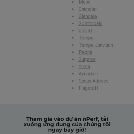
Mesa
Chandler
Glendale
Scottsdale
Gilbert
Tempe
Tempe Junction
Peoria
Surprise
Yuma
Avondale
Casas Adobes
Flagstaff
Tham gia vào dự án nPerf, tải
xuống ứng dụng của chúng tôi
ngay bây giờ!