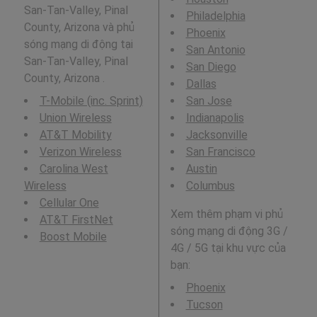
San-Tan-Valley, Pinal
Philadelphia
County, Arizona và phủ
Phoenix
sóng mạng di động tại
San Antonio
San-Tan-Valley, Pinal
San Diego
County, Arizona .
Dallas
T-Mobile (inc. Sprint)
San Jose
Union Wireless
Indianapolis
AT&T Mobility
Jacksonville
Verizon Wireless
San Francisco
Carolina West
Austin
Wireless
Columbus
Cellular One
Xem thêm phạm vi phủ
AT&T FirstNet
sóng mạng di động 3G /
Boost Mobile
4G / 5G tại khu vực của
bạn:
Phoenix
Tucson