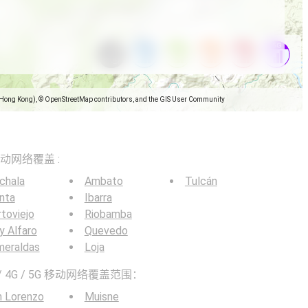
(Hong Kong), © OpenStreetMap contributors, and the GIS User Community
5G移动网络覆盖 :
chala
Ambato
Tulcán
nta
Ibarra
toviejo
Riobamba
y Alfaro
Quevedo
meraldas
Loja
 4G / 5G 移动网络覆盖范围：
n Lorenzo
Muisne