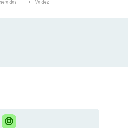
meraldas
Valdez