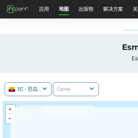
应用
地图
出版物
解决方案
关
Esm
E
EC
- 厄瓜多尔
+
−