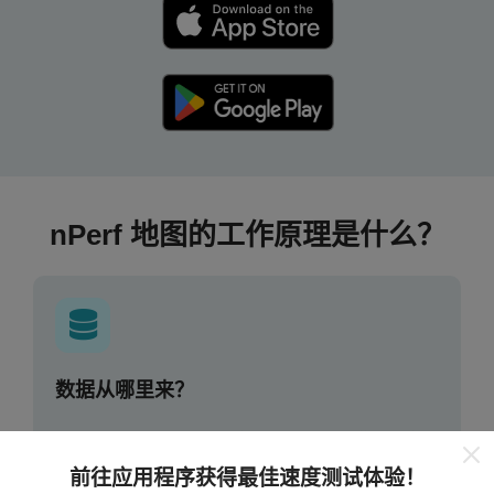
nPerf 地图的工作原理是什么？
数据从哪里来？
数据是从nPerf应用程序用户执行的测试中收集的。这些
是在真实条件下直接在现场进行的测试。如果您也想参
前往应用程序获得最佳速度测试体验！
与其中，只需将nPerf应用程序下载到智能手机上即可。