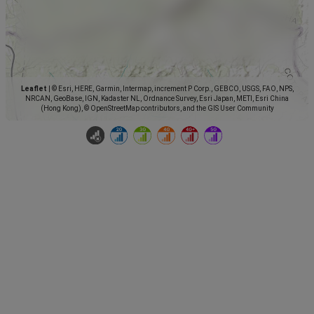
Leaflet
|
© Esri, HERE, Garmin, Intermap, increment P Corp., GEBCO, USGS, FAO, NPS,
NRCAN, GeoBase, IGN, Kadaster NL, Ordnance Survey, Esri Japan, METI, Esri China
(Hong Kong), © OpenStreetMap contributors, and the GIS User Community