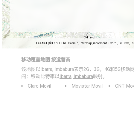
Leaflet
|
© Esri, HERE, Garmin, Intermap, increment P Corp., GEBCO, U
移动覆盖地图 按运营商
该地图以Ibarra, Imbabura表示2G，3G，4G和5
阅：移动比特率以
Ibarra, Imbabura
映射。
Claro Movil
Movistar Movil
CNT Mov