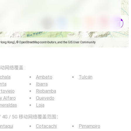
(Hong Kong), © OpenStreetMap contributors, and the GIS User Community
5G移动网络覆盖 :
chala
Ambato
Tulcán
nta
Ibarra
toviejo
Riobamba
y Alfaro
Quevedo
meraldas
Loja
 4G / 5G 移动网络覆盖范围：
ntaqui
Cotacachi
Pimampiro