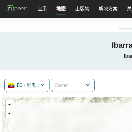
应用
地图
出版物
解决方案
关
Ibar
Ib
EC
- 厄瓜多尔
+
−