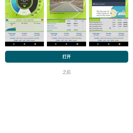
数据是从nPerf应用程序用户执行的测试中收集的。这些
是在真实条件下直接在现场进行的测试。如果您也想参
与其中，只需将nPerf应用程序下载到智能手机上即可。
数据越多，地图将越全面！
浏览 nPerf.com，
隐私和 Cookie 使用政策
以及我们的 nPerf 测试
打开
最终用户许可协议
。
如何进行更新？
之后
好
机器人每小时会自动更新网络覆盖图。速度图每15分钟
更新一次
。数据显示两年。两年后，每月一次从地图中
删除最旧的数据。