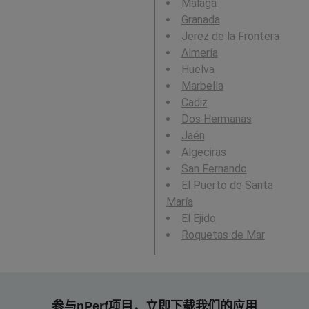
Málaga
Granada
Jerez de la Frontera
Almería
Huelva
Marbella
Cadiz
Dos Hermanas
Jaén
Algeciras
San Fernando
El Puerto de Santa
María
El Ejido
Roquetas de Mar
参与nPerf项目，立即下载我们的应用