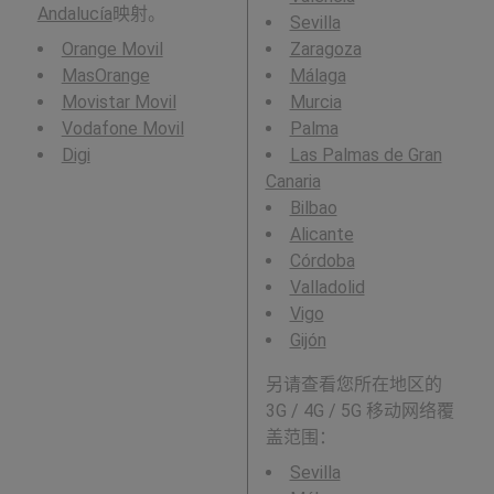
Andalucía
映射。
Sevilla
Orange Movil
Zaragoza
MasOrange
Málaga
Movistar Movil
Murcia
Vodafone Movil
Palma
Digi
Las Palmas de Gran
Canaria
Bilbao
Alicante
Córdoba
Valladolid
Vigo
Gijón
另请查看您所在地区的
3G / 4G / 5G 移动网络覆
盖范围：
Sevilla