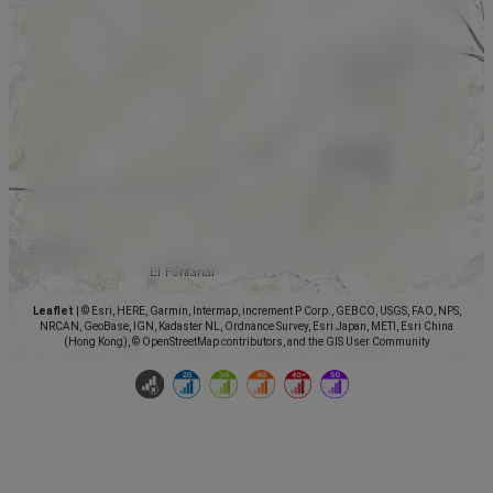
Leaflet
|
© Esri, HERE, Garmin, Intermap, increment P Corp., GEBCO, USGS, FAO, NPS,
NRCAN, GeoBase, IGN, Kadaster NL, Ordnance Survey, Esri Japan, METI, Esri China
(Hong Kong), © OpenStreetMap contributors, and the GIS User Community