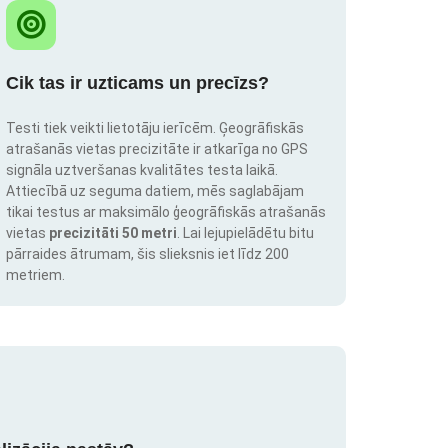
Cik tas ir uzticams un precīzs?
Testi tiek veikti lietotāju ierīcēm. Ģeogrāfiskās
atrašanās vietas precizitāte ir atkarīga no GPS
signāla uztveršanas kvalitātes testa laikā.
Attiecībā uz seguma datiem, mēs saglabājam
tikai testus ar maksimālo ģeogrāfiskās atrašanās
vietas
precizitāti 50 metri
. Lai lejupielādētu bitu
pārraides ātrumam, šis slieksnis iet līdz 200
metriem.