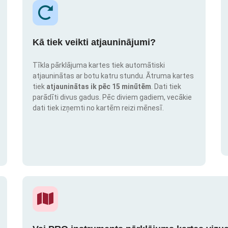
Kā tiek veikti atjauninājumi?
Tīkla pārklājuma kartes tiek automātiski
atjauninātas ar botu katru stundu. Ātruma kartes
tiek
atjauninātas ik pēc 15 minūtēm
. Dati tiek
parādīti divus gadus. Pēc diviem gadiem, vecākie
dati tiek izņemti no kartēm reizi mēnesī.