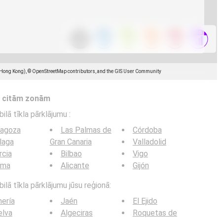
(Hong Kong), © OpenStreetMap contributors, and the GIS User Community
s citām zonām
bilā tīkla pārklājumu
:
ragoza
Las Palmas de
Córdoba
laga
Gran Canaria
Valladolid
rcia
Bilbao
Vigo
lma
Alicante
Gijón
ilā tīkla pārklājumu jūsu reģionā:
ería
Jaén
El Ejido
elva
Algeciras
Roquetas de