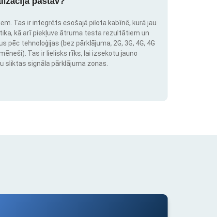
lizācija pastāv?
em. Tas ir integrēts esošajā pilota kabīnē, kurā jau
stika, kā arī piekļuve ātruma testa rezultātiem un
us pēc tehnoloģijas (bez pārklājuma, 2G, 3G, 4G, 4G
neši). Tas ir lielisks rīks, lai izsekotu jauno
u sliktas signāla pārklājuma zonas.