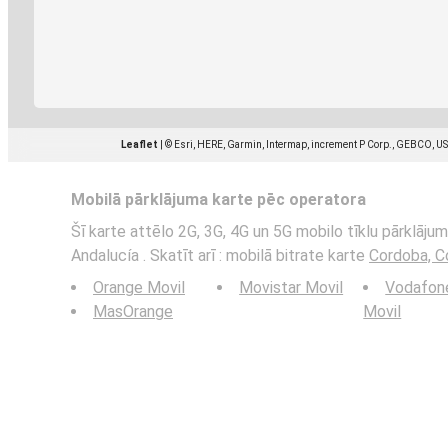
Leaflet
|
© Esri, HERE, Garmin, Intermap, increment P Corp., GEBCO, U
Mobilā pārklājuma karte pēc operatora
Šī karte attēlo 2G, 3G, 4G un 5G mobilo tīklu pārklāj
Andalucía . Skatīt arī : mobilā bitrate karte
Cordoba, C
Orange Movil
Movistar Movil
Vodafon
MasOrange
Movil