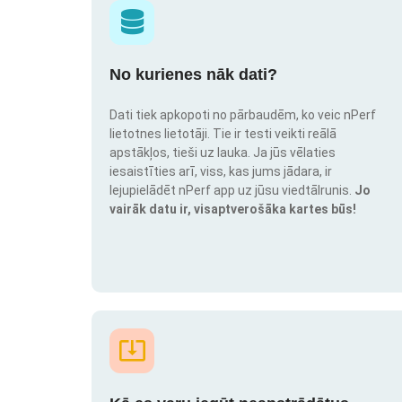
No kurienes nāk dati?
Dati tiek apkopoti no pārbaudēm, ko veic nPerf
lietotnes lietotāji. Tie ir testi veikti reālā
apstākļos, tieši uz lauka. Ja jūs vēlaties
iesaistīties arī, viss, kas jums jādara, ir
lejupielādēt nPerf app uz jūsu viedtālrunis.
Jo
vairāk datu ir, visaptverošāka kartes būs!