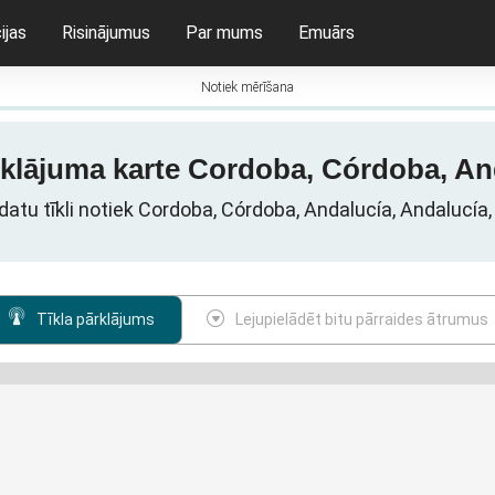
ijas
Risinājumus
Par mums
Emuārs
Notiek mērīšana
rklājuma karte Cordoba, Córdoba, An
datu tīkli notiek Cordoba, Córdoba, Andalucía, Andalucía,
Tīkla pārklājums
Lejupielādēt bitu pārraides ātrumus