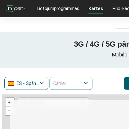
Lietojumprogrammas
Kartes
Publikāc
3G / 4G / 5G pā
Mobilo 
ES
- Spānija
+
−