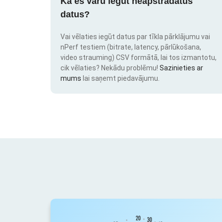
Kā es varu iegūt neapstrādātus
datus?
Vai vēlaties iegūt datus par tīkla pārklājumu vai
nPerf testiem (bitrate, latency, pārlūkošana,
video strauming) CSV formātā, lai tos izmantotu,
cik vēlaties? Nekādu problēmu!
Sazinieties ar
mums
lai saņemt piedavājumu.