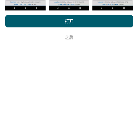
如何进行更新？
浏览 nPerf.com，
隐私和 Cookie 使用政策
以及我们的 nPerf 测试
最
机器人每小时会自动更新网络覆盖图。速度图每15分钟
打开
终用户许可协议
。
更新一次
。数据显示两年。两年后，每月一次从地图中
删除最旧的数据。
之后
好
它的可靠性和准确性如何？
测试是在用户的设备上进行的。地理位置精度取决于测
试时GPS信号的接收质量。对于覆盖率数据，我们仅保
留最大地理位置
精度为50米
。对于下载比特率，此阈值
上限为200米。