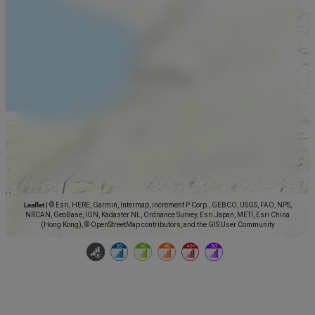
Leaflet
|
© Esri, HERE, Garmin, Intermap, increment P Corp., GEBCO, USGS, FAO, NPS,
NRCAN, GeoBase, IGN, Kadaster NL, Ordnance Survey, Esri Japan, METI, Esri China
(Hong Kong), © OpenStreetMap contributors, and the GIS User Community