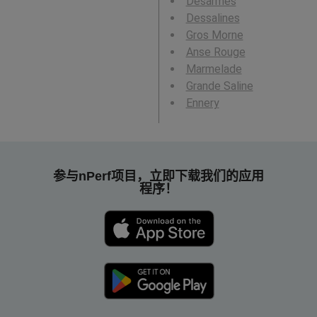
Désarmes
Dessalines
Gros Morne
Anse Rouge
Marmelade
Grande Saline
Ennery
参与nPerf项目，立即下载我们的应用
程序！