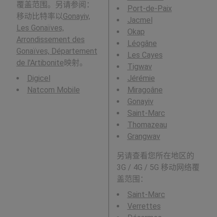
覆盖范围。另请参阅：
Port-de-Paix
移动比特率以
Gonayiv,
Jacmel
Les Gonaïves,
Okap
Arrondissement des
Léogâne
Gonaïves, Département
Les Cayes
de l'Artibonite
映射。
Tigwav
Digicel
Jérémie
Natcom Mobile
Miragoâne
Gonayiv
Saint-Marc
Thomazeau
Grangwav
另请查看您所在地区的
3G / 4G / 5G 移动网络覆
盖范围：
Saint-Marc
Verrettes