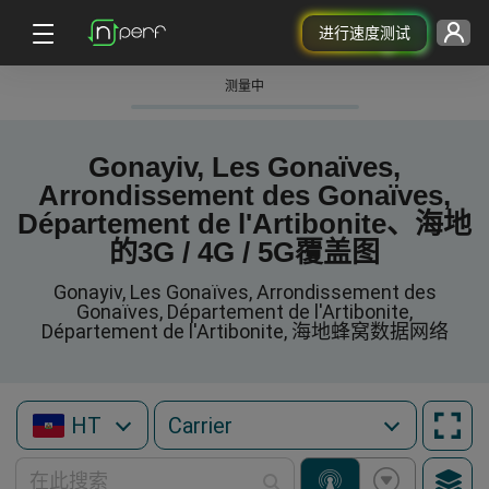
进行速度测试
测量中
Gonayiv, Les Gonaïves,
Arrondissement des Gonaïves,
Département de l'Artibonite、海地
的3G / 4G / 5G覆盖图
Gonayiv, Les Gonaïves, Arrondissement des
Gonaïves, Département de l'Artibonite,
Département de l'Artibonite, 海地蜂窝数据网络
HT