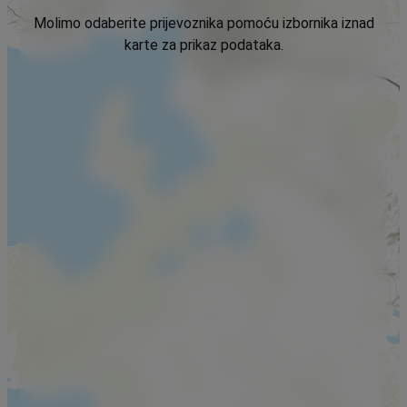
Molimo odaberite prijevoznika pomoću izbornika iznad
karte za prikaz podataka.