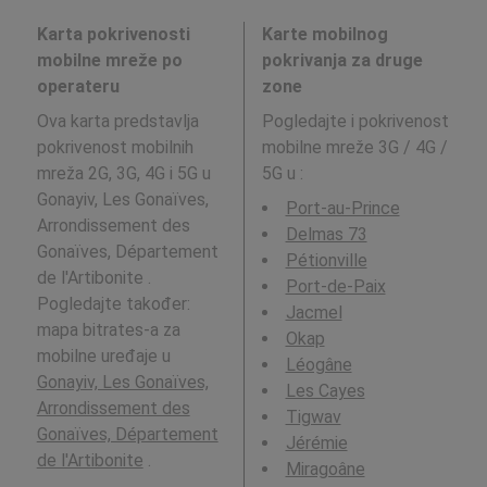
Karta pokrivenosti
Karte mobilnog
mobilne mreže po
pokrivanja za druge
operateru
zone
Ova karta predstavlja
Pogledajte i pokrivenost
pokrivenost mobilnih
mobilne mreže 3G / 4G /
mreža 2G, 3G, 4G i 5G u
5G u
:
Gonayiv, Les Gonaïves,
Port-au-Prince
Arrondissement des
Delmas 73
Gonaïves, Département
Pétionville
de l'Artibonite .
Port-de-Paix
Pogledajte također:
Jacmel
mapa bitrates-a za
Okap
mobilne uređaje u
Léogâne
Gonayiv, Les Gonaïves,
Les Cayes
Arrondissement des
Tigwav
Gonaïves, Département
Jérémie
de l'Artibonite
.
Miragoâne