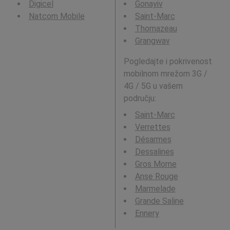
Digicel
Gonayiv
Natcom Mobile
Saint-Marc
Thomazeau
Grangwav
Pogledajte i pokrivenost
mobilnom mrežom 3G /
4G / 5G u vašem
području:
Saint-Marc
Verrettes
Désarmes
Dessalines
Gros Morne
Anse Rouge
Marmelade
Grande Saline
Ennery