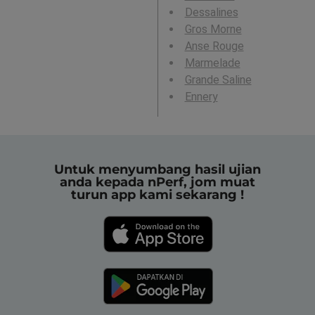
Dessalines
Gros Morne
Anse Rouge
Marmelade
Grande Saline
Ennery
Untuk menyumbang hasil ujian
anda kepada nPerf, jom muat
turun app kami sekarang !