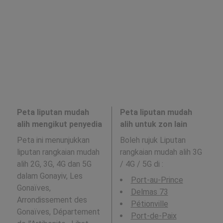
Peta liputan mudah
Peta liputan mudah
alih mengikut penyedia
alih untuk zon lain
Peta ini menunjukkan
Boleh rujuk Liputan
liputan rangkaian mudah
rangkaian mudah alih 3G
alih 2G, 3G, 4G dan 5G
/ 4G / 5G di
:
dalam Gonayiv, Les
Port-au-Prince
Gonaïves,
Delmas 73
Arrondissement des
Pétionville
Gonaïves, Département
Port-de-Paix