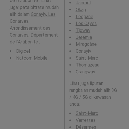
de l'Artibonite . Lihat
Jacmel
juga: peta bitrate mudah
Okap
alih dalam
Gonayiv, Les
Léogâne
Gonaïves,
Les Cayes
Arrondissement des
Tigwav
Gonaïves, Département
Jérémie
de l'Artibonite
.
Miragoâne
Digicel
Gonayiv
Natcom Mobile
Saint-Marc
Thomazeau
Grangwav
Lihat juga liputan
rangkaian mudah alih 3G
/ 4G / 5G di kawasan
anda:
Saint-Marc
Verrettes
Désarmes