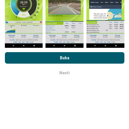
Bagaimana kami update?
Peta liputan rangkaian akan dikemas kini oleh bot
secara automatik pada setiap jam. Kelajuan peta
Dengan melayari nPerf.com, anda bersetuju dengan
Dasar
dikemas kini setiap 15 minit
. Data dipaparkan
Privasi dan Penggunaan Cookies
serta ujian nPerf
Perjanjian
Buka
selama dua tahun. Selepas itu, data paling lama akan
Lesen Pengguna Akhir
.
dibuang dari peta setiap bulan.
Nanti
OK
Sejauh mana ketepatan dan
kebernasannya?