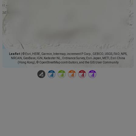
Leaflet
|
© Esri, HERE, Garmin, Intermap, increment P Corp., GEBCO, USGS, FAO, NPS,
NRCAN, GeoBase, IGN, Kadaster NL, Ordnance Survey, Esri Japan, METI, Esri China
(Hong Kong), © OpenStreetMap contributors, and the GIS User Community