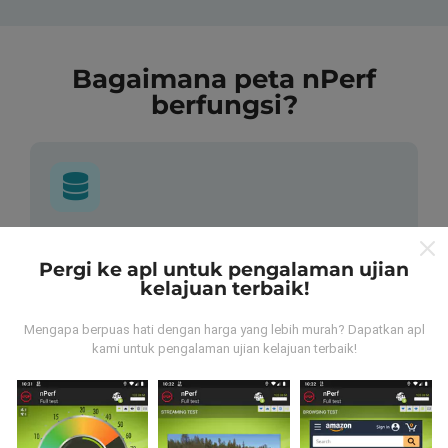
Bagaimana peta nPerf
berfungsi?
Dari mana asalnya data-data ni?
Pergi ke apl untuk pengalaman ujian
kelajuan terbaik!
Data-data dikumpulkan dari ujian yang telah dilakukan
oleh pengguna app kami sendiri. Ujian ini dijalankan
Mengapa berpuas hati dengan harga yang lebih murah? Dapatkan apl
terus dari lokasi mereka! Sekiranya anda berminat,
kami untuk pengalaman ujian kelajuan terbaik!
jom muat turun app nPerf sekarang juga.
Lagi banyak
data yang dapat kami kumpul, lagi mantap peta kami
nanti!