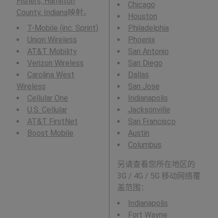
Fishers, Hamilton
Chicago
County, Indiana
映射。
Houston
T-Mobile (inc. Sprint)
Philadelphia
Union Wireless
Phoenix
AT&T Mobility
San Antonio
Verizon Wireless
San Diego
Carolina West
Dallas
Wireless
San Jose
Cellular One
Indianapolis
U.S. Cellular
Jacksonville
AT&T FirstNet
San Francisco
Boost Mobile
Austin
Columbus
另请查看您所在地区的
3G / 4G / 5G 移动网络覆
盖范围：
Indianapolis
Fort Wayne