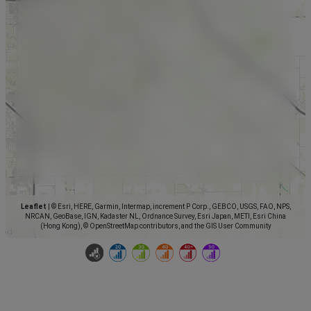
Leaflet
|
© Esri, HERE, Garmin, Intermap, increment P Corp., GEBCO, USGS, FAO, NPS,
NRCAN, GeoBase, IGN, Kadaster NL, Ordnance Survey, Esri Japan, METI, Esri China
(Hong Kong), © OpenStreetMap contributors, and the GIS User Community