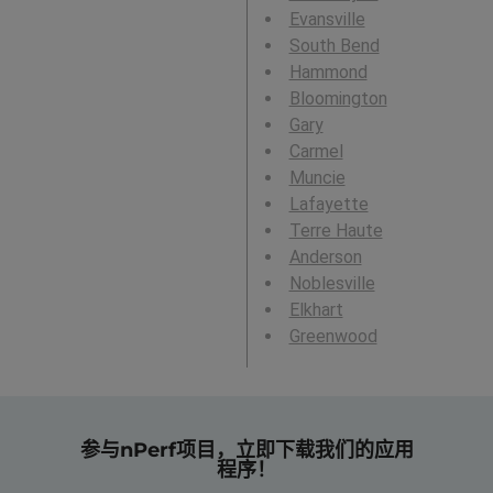
Evansville
South Bend
Hammond
Bloomington
Gary
Carmel
Muncie
Lafayette
Terre Haute
Anderson
Noblesville
Elkhart
Greenwood
参与nPerf项目，立即下载我们的应用
程序！