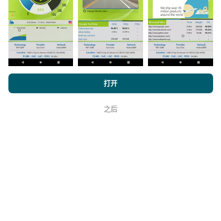
与其中，只需将nPerf应用程序下载到智能手机上即可。
数据越多，地图将越全面！
浏览 nPerf.com，
隐私和 Cookie 使用政策
以及我们的 nPerf 测试
打开
如何进行更新？
最终用户许可协议
。
之后
机器人每小时会自动更新网络覆盖图。速度图每15分钟
好
更新一次
。数据显示两年。两年后，每月一次从地图中
删除最旧的数据。
它的可靠性和准确性如何？