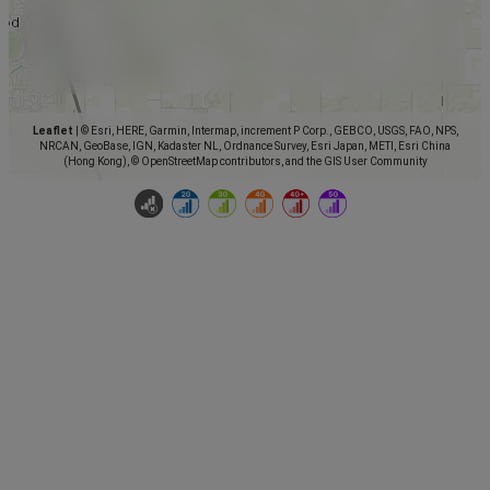
Leaflet
|
© Esri, HERE, Garmin, Intermap, increment P Corp., GEBCO, USGS, FAO, NPS,
NRCAN, GeoBase, IGN, Kadaster NL, Ordnance Survey, Esri Japan, METI, Esri China
(Hong Kong), © OpenStreetMap contributors, and the GIS User Community