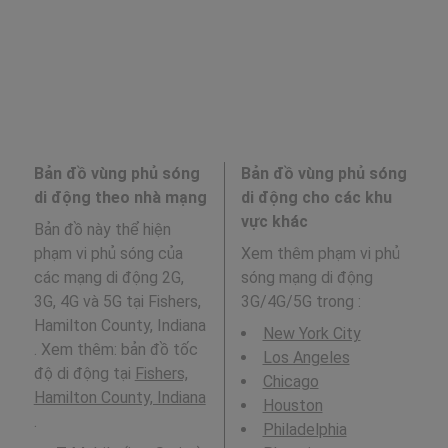
Bản đồ vùng phủ sóng
Bản đồ vùng phủ sóng
di động theo nhà mạng
di động cho các khu
vực khác
Bản đồ này thể hiện
phạm vi phủ sóng của
Xem thêm phạm vi phủ
các mạng di động 2G,
sóng mạng di động
3G, 4G và 5G tại Fishers,
3G/4G/5G trong
:
Hamilton County, Indiana
New York City
. Xem thêm: bản đồ tốc
Los Angeles
độ di động tại
Fishers,
Chicago
Hamilton County, Indiana
Houston
.
Philadelphia