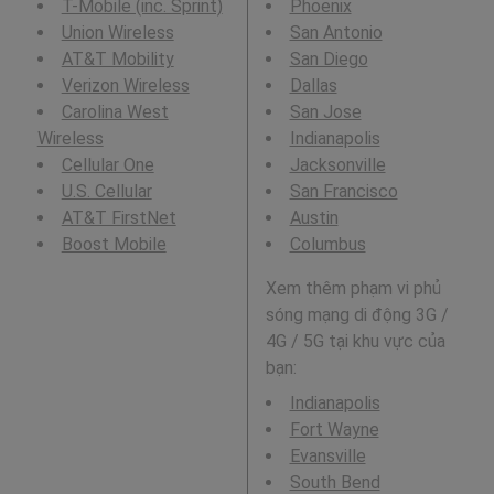
T-Mobile (inc. Sprint)
Phoenix
Union Wireless
San Antonio
AT&T Mobility
San Diego
Verizon Wireless
Dallas
Carolina West
San Jose
Wireless
Indianapolis
Cellular One
Jacksonville
U.S. Cellular
San Francisco
AT&T FirstNet
Austin
Boost Mobile
Columbus
Xem thêm phạm vi phủ
sóng mạng di động 3G /
4G / 5G tại khu vực của
bạn:
Indianapolis
Fort Wayne
Evansville
South Bend