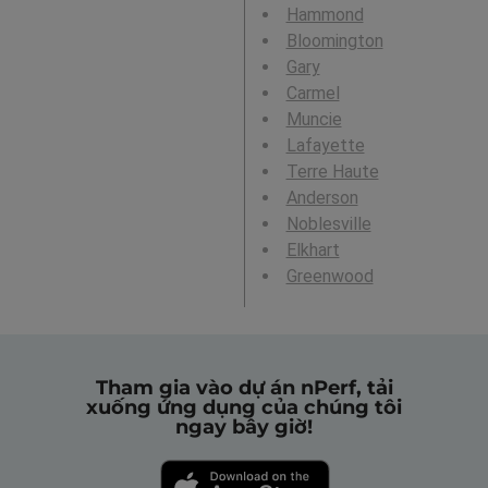
Hammond
Bloomington
Gary
Carmel
Muncie
Lafayette
Terre Haute
Anderson
Noblesville
Elkhart
Greenwood
Tham gia vào dự án nPerf, tải
xuống ứng dụng của chúng tôi
ngay bây giờ!