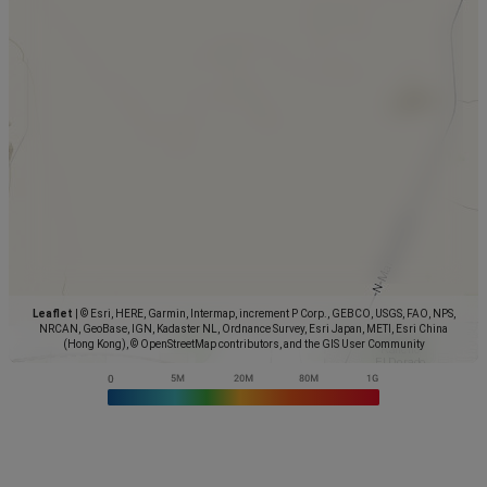
Leaflet
|
© Esri, HERE, Garmin, Intermap, increment P Corp., GEBCO, USGS, FAO, NPS,
NRCAN, GeoBase, IGN, Kadaster NL, Ordnance Survey, Esri Japan, METI, Esri China
(Hong Kong), © OpenStreetMap contributors, and the GIS User Community