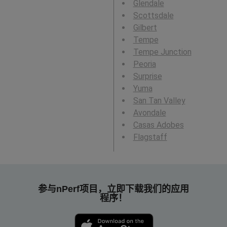
Glendale
Scottsdale
Gilbert
Tempe
Tempe Junction
Peoria
Surprise
Yuma
San Tan Valley
Avondale
Casas Adobes
Flagstaff
参与nPerf项目，立即下载我们的应用
程序！