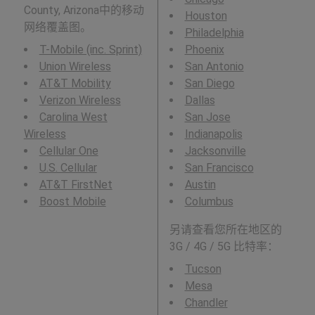
County, Arizona中的移动
Houston
网络覆盖图。
Philadelphia
T-Mobile (inc. Sprint)
Phoenix
Union Wireless
San Antonio
AT&T Mobility
San Diego
Verizon Wireless
Dallas
Carolina West
San Jose
Wireless
Indianapolis
Cellular One
Jacksonville
U.S. Cellular
San Francisco
AT&T FirstNet
Austin
Boost Mobile
Columbus
另请查看您所在地区的
3G / 4G / 5G 比特率：
Tucson
Mesa
Chandler